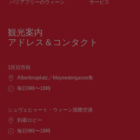
バリアフリーのウィーン
サービス
観光案内
アドレス＆コンタクト
1区旧市街
場
Albertinaplatz／Maysedergasse角
所：
営
毎日9時〜18時
業
時
間：
シュヴェヒャート・ウィーン国際空港
場
到着ロビー
所：
営
毎日9時〜18時
業