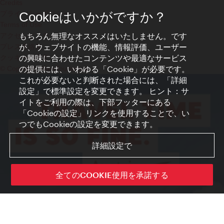
Credits
プライバシーポリシー
Cookieはいかがですか？
Terms of Use
もちろん無理なオススメはいたしません。です
アクセシビリティ
が、ウェブサイトの機能、情報評価、ユーザー
プレス連絡先
の興味に合わせたコンテンツや最適なサービス
クッキーの設定
の提供には、いわゆる「Cookie」が必要です。
© Copyright WienTourismus
これが必要ないと判断された場合には、「詳細
設定」で標準設定を変更できます。 ヒント：サ
イトをご利用の際は、下部フッターにある
「Cookieの設定」リンクを使用することで、い
つでもCookieの設定を変更できます。
詳細設定で
全てのCOOKIE使用を承諾する