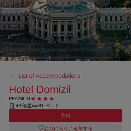
戻
List of Accommodations
る:
Hotel Domizil
PENSION
星4つ
43 部屋
81 ベッド
予約
お気に入りに追加する