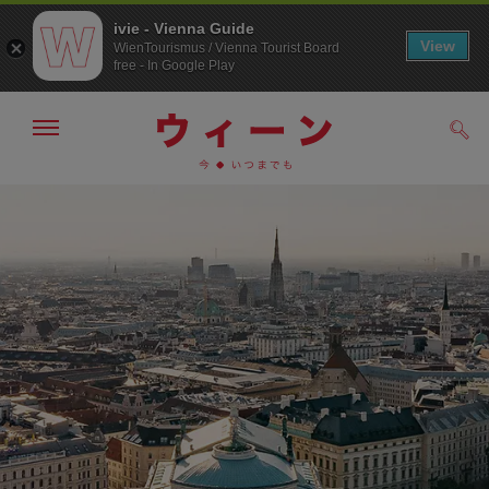
ivie - Vienna Guide
View
WienTourismus / Vienna Tourist Board
free - In Google Play
メ
検
ニ
索
ュ
/>
メ
こ
す
ー
る
ニ
の
の
ュ
ペ
表
ー
ー
示・
非
へ
ジ
表
の
示
ト
ッ
プ
へ