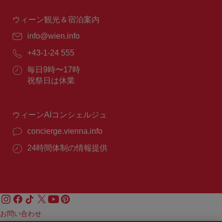
時
間：
ウィーン観光＆宿泊案内
E
info@wien.info
メ
電
+43-1-24 555
ー
話
ル：
営
毎日9時〜17時
番
業
祝祭日は休業
号：
時
間：
ウィーンAIコンシェルジュ
concierge.vienna.info
24時間体制の情報提供
お問い合わせ