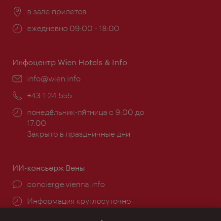
Расположение:
в зале прилетов
Часы
ежедневно 09:00 - 18:00
работы:
Инфоцентр Wien Hotels & Info
Эл.
info@wien.info
почта:
Телефон:
+43-1-24 555
Часы
понеде́льник-пя́тница с 9:00 до
работы:
17:00
Закрыто в праздничные дни
ИИ-консьерж Вены
concierge.vienna.info
Информация круглосуточно