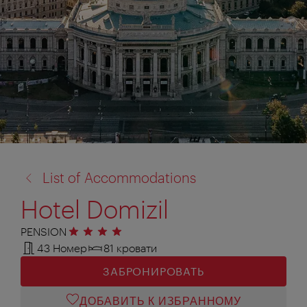
назад
List of Accommodations
к:
Hotel Domizil
PENSION
4 звезды
43 Номер
81 кровати
ЗАБРОНИРОВАТЬ
ДОБАВИТЬ К ИЗБРАННОМУ