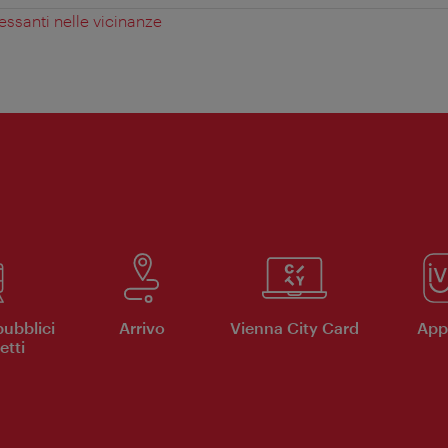
essanti nelle vicinanze
pubblici
Arrivo
Vienna City Card
App 
etti