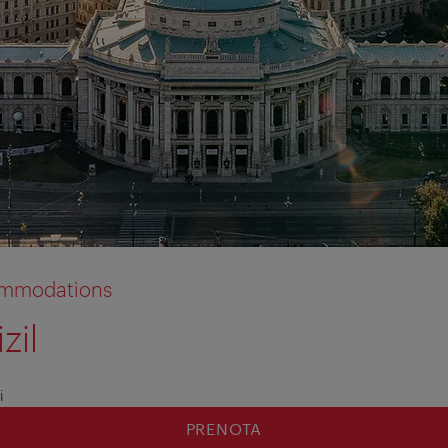
commodations
zil
i
PRENOTA