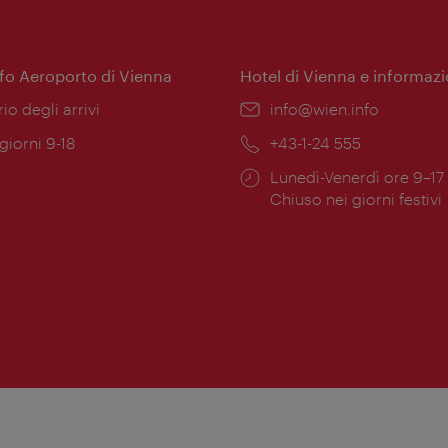
nfo Aeroporto di Vienna
Hotel di Vienna e informazi
ione:
rio degli arrivi
Email:
info@wien.info
 giorni 9-18
Telefono:
+43-1-24 555
Orari
Lunedì-Venerdì ore 9–17
ura:
di
Chiuso nei giorni festivi
apertura: