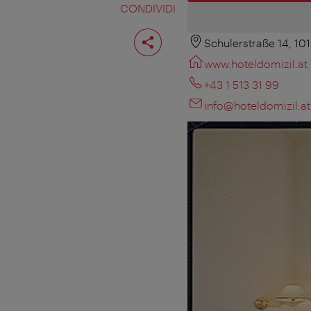
CONDIVIDI
Condividi
pagina
Schulerstraße 14, 10
www.hoteldomizil.at
+43 1 513 31 99
info@hoteldomizil.at