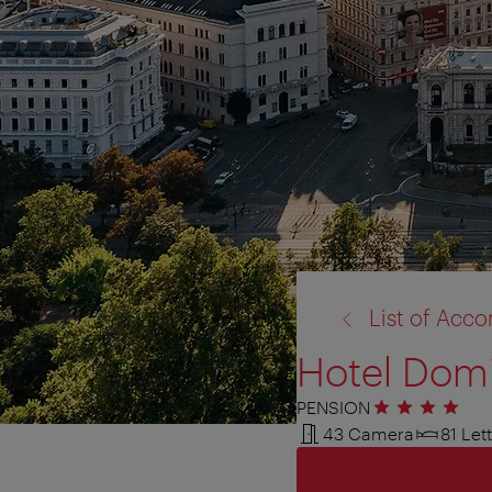
torna
List of Ac
a:
Hotel Domi
PENSION
4 stelle
43 Camera
81 Lett