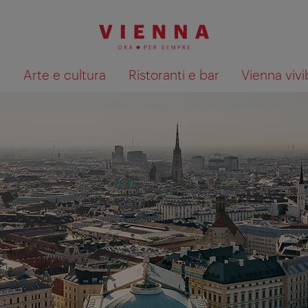
à
Arte e cultura
Ristoranti e bar
Vienna vivi
Mostra i risultati della ricerca su