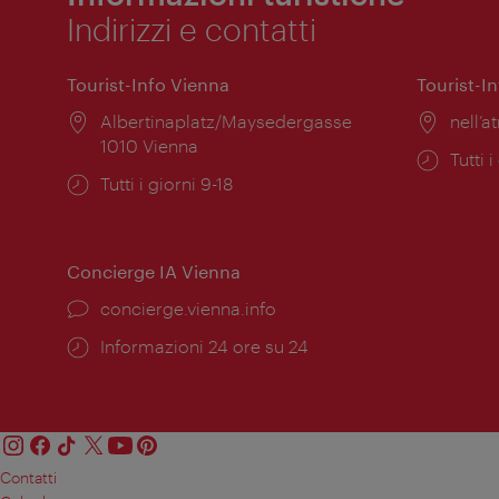
Indirizzi e contatti
Tourist-Info Vienna
Tourist-I
Posizione:
Albertinaplatz/Maysedergasse
Posiz
nell’at
1010 Vienna
Orari
Tutti i
Orari
Tutti i giorni 9-18
di
di
apert
apertura:
Concierge IA Vienna
Ort:
concierge.vienna.info
Öffnungszeiten:
Informazioni 24 ore su 24
Contatti