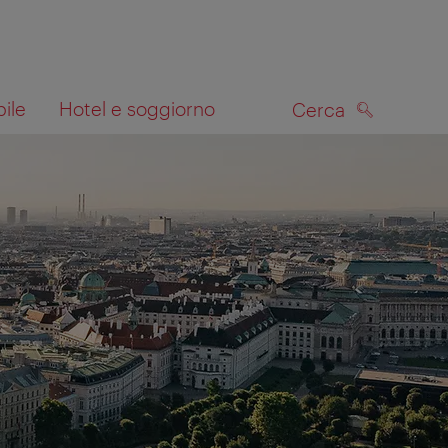
bile
Hotel e soggiorno
Cerca
CERCA
lla mappa