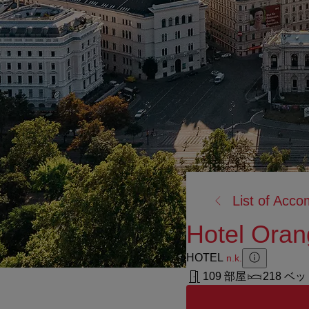
戻
List of Acc
る:
Hotel Oran
HOTEL
n.k.
Zusatzinforma
Zusatzinform
109 部屋
218 ベ