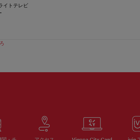
ライトテレビ
ー
ろ
機関・チ
アクセス
Vienna City Card
ivie