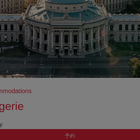
ommodations
gerie
tion anzeigen
ation ausblenden
ッド
予約