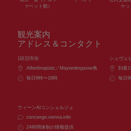
ァベット順）
ケッ
観光案内
アドレス＆コンタクト
1区旧市街
シュヴェ
場
Albertinaplatz／Maysedergasse角
場
到着
所：
所：
営
毎日9時〜18時
営
毎日9
業
業
時
時
間：
間：
ウィーンAIコンシェルジュ
concierge.vienna.info
24時間体制の情報提供