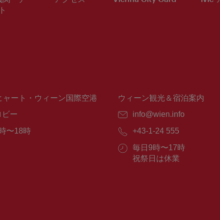
ト
ヒャート・ウィーン国際空港
ウィーン観光＆宿泊案内
ロビー
E
info@wien.info
メ
時〜18時
電
+43-1-24 555
ー
話
ル：
営
毎日9時〜17時
番
業
祝祭日は休業
号：
時
間：