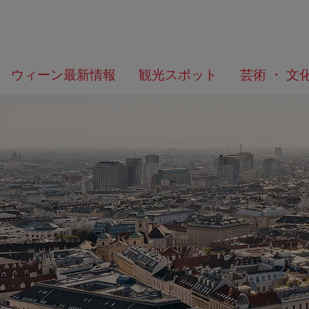
メ
こ
何
ウィーン最新情報
観光スポット
芸術 ・ 文
ニ
の
を
ュ
ペ
/>
お
ー
ー
探
へ
ジ
し
の
で
ト
す
ッ
か？
プ
へ