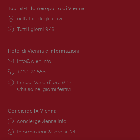
apertura:
Tourist-Info Aeroporto di Vienna
Posizione:
nell’atrio degli arrivi
Orari
Tutti i giorni 9-18
di
apertura:
Hotel di Vienna e informazioni
Email:
info@wien.info
Telefono:
+43-1-24 555
Orari
Lunedì-Venerdì ore 9–17
di
Chiuso nei giorni festivi
apertura:
Concierge IA Vienna
Ort:
concierge.vienna.info
Öffnungszeiten:
Informazioni 24 ore su 24