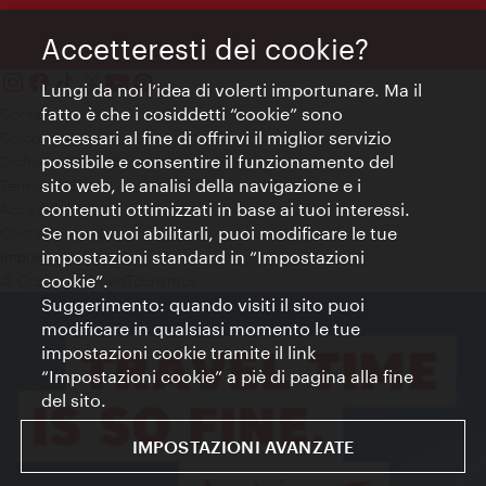
Accetteresti dei cookie?
Lungi da noi l’idea di volerti importunare. Ma il
fatto è che i cosiddetti “cookie” sono
Contatti
necessari al fine di offrirvi il miglior servizio
Colophon
possibile e consentire il funzionamento del
Dichiarazione sulla protezione dei dati
sito web, le analisi della navigazione e i
Terms of Use
contenuti ottimizzati in base ai tuoi interessi.
Accessibilità
Se non vuoi abilitarli, puoi modificare le tue
Contatto stampa
impostazioni standard in “Impostazioni
Impostazioni cookie
cookie”.
© Copyright WienTourismus
Suggerimento: quando visiti il sito puoi
modificare in qualsiasi momento le tue
impostazioni cookie tramite il link
“Impostazioni cookie” a piè di pagina alla fine
del sito.
IMPOSTAZIONI AVANZATE