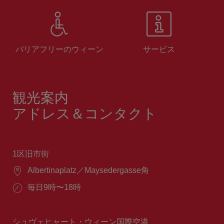
バリアフリーのウィーン
サービス
観光案内
アドレス＆コンタクト
1区旧市街
場
Albertinaplatz／Maysedergasse角
所：
営
毎日9時〜18時
業
時
間：
シュヴェヒャート・ウィーン国際空港