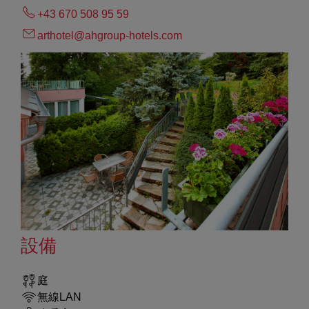
+43 670 508 95 59
arthotel@ahgroup-hotels.com
設備
庭
無線LAN