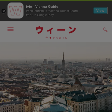
ivie - Vienna Guide
View
WienTourismus / Vienna Tourist Board
free - In Google Play
メ
検
ニ
索
ュ
/>
メ
こ
す
ー
る
ニ
の
の
ュ
ペ
表
ー
ー
示・
非
へ
ジ
表
の
示
ト
ッ
プ
へ