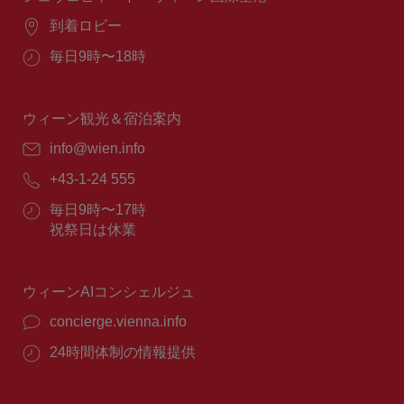
場
到着ロビー
所：
営
毎日9時〜18時
業
時
間：
ウィーン観光＆宿泊案内
E
info@wien.info
メ
電
+43-1-24 555
ー
話
ル：
営
毎日9時〜17時
番
業
祝祭日は休業
号：
時
間：
ウィーンAIコンシェルジュ
concierge.vienna.info
24時間体制の情報提供