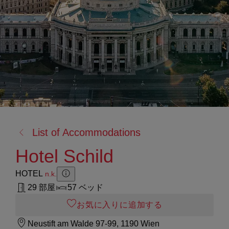
戻
List of Accommodations
る:
Hotel Schild
HOTEL
n.k.
Zusatzinformation anzeigen
Zusatzinformation ausblenden
29 部屋
57 ベッド
お気に入りに追加する
Neustift am Walde 97-99, 1190 Wien