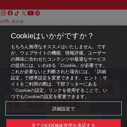
お問い合わせ
Credits
プライバシーポリシー
Cookieはいかがですか？
Terms of Use
もちろん無理なオススメはいたしません。です
アクセシビリティ
が、ウェブサイトの機能、情報評価、ユーザー
プレス連絡先
の興味に合わせたコンテンツや最適なサービス
クッキーの設定
の提供には、いわゆる「Cookie」が必要です。
© Copyright WienTourismus
これが必要ないと判断された場合には、「詳細
設定」で標準設定を変更できます。 ヒント：サ
イトをご利用の際は、下部フッターにある
「Cookieの設定」リンクを使用することで、い
つでもCookieの設定を変更できます。
詳細設定で
全てのCOOKIE使用を承諾する