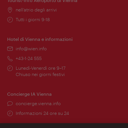
Tourist-Info Aeroporto di Vienna
Posizione:
nell’atrio degli arrivi
Orari
Tutti i giorni 9-18
di
apertura:
Hotel di Vienna e informazioni
Email:
info@wien.info
Telefono:
+43-1-24 555
Orari
Lunedì-Venerdì ore 9–17
di
Chiuso nei giorni festivi
apertura:
Concierge IA Vienna
Ort:
concierge.vienna.info
Öffnungszeiten:
Informazioni 24 ore su 24