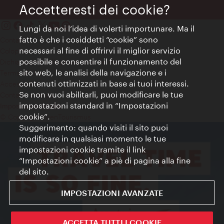
Accetteresti dei cookie?
Lungi da noi l’idea di volerti importunare. Ma il
fatto è che i cosiddetti “cookie” sono
Contatti
necessari al fine di offrirvi il miglior servizio
Colophon
possibile e consentire il funzionamento del
Dichiarazione sulla protezione dei dati
sito web, le analisi della navigazione e i
Terms of Use
contenuti ottimizzati in base ai tuoi interessi.
Accessibilità
Se non vuoi abilitarli, puoi modificare le tue
Contatto stampa
impostazioni standard in “Impostazioni
Impostazioni cookie
cookie”.
© Copyright WienTourismus
Suggerimento: quando visiti il sito puoi
modificare in qualsiasi momento le tue
impostazioni cookie tramite il link
“Impostazioni cookie” a piè di pagina alla fine
del sito.
IMPOSTAZIONI AVANZATE
ACCETTA TUTTI I COOKIE