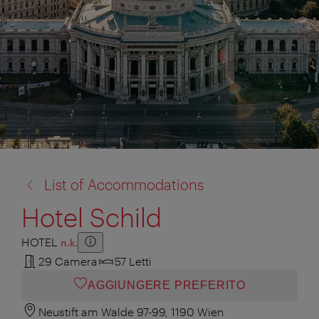
torna
List of Accommodations
a:
Hotel Schild
HOTEL
n.k.
Zusatzinformation anzeigen
Zusatzinformation ausblenden
29 Camera
57 Letti
AGGIUNGERE PREFERITO
Neustift am Walde 97-99, 1190 Wien