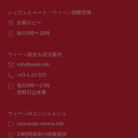
時
間：
シュヴェヒャート・ウィーン国際空港
場
到着ロビー
所：
営
毎日9時〜18時
業
時
間：
ウィーン観光＆宿泊案内
E
info@wien.info
メ
電
+43-1-24 555
ー
話
ル：
営
毎日9時〜17時
番
業
祝祭日は休業
号：
時
間：
ウィーンAIコンシェルジュ
concierge.vienna.info
24時間体制の情報提供