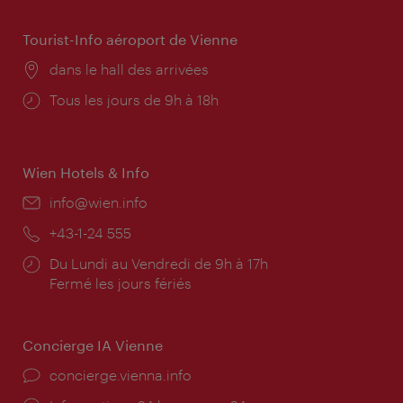
Tourist-Info aéroport de Vienne
Lieu:
dans le hall des arrivées
Horaires
Tous les jours de 9h à 18h
d'ouverture:
Wien Hotels & Info
E-
info@wien.info
mail:
Téléphone:
+43-1-24 555
Horaires
Du Lundi au Vendredi de 9h à 17h
d'ouverture:
Fermé les jours fériés
Concierge IA Vienne
Ort:
concierge.vienna.info