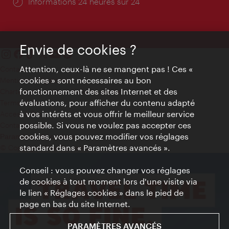
Öffnungszeiten:
Informations 24 heures sur 24
Envie de cookies ?
Attention, ceux-là ne se mangent pas ! Ces «
Contact
cookies » sont nécessaires au bon
Mentions obligatoires
fonctionnement des sites Internet et des
Charte sur le respect de la vie privée
évaluations, pour afficher du contenu adapté
Terms of Use
à vos intérêts et vous offrir le meilleur service
Accessibilité
possible. Si vous ne voulez pas accepter ces
Contact presse
cookies, vous pouvez modifier vos réglages
Paramètres de cookies
standard dans « Paramètres avancés ».
© Copyright WienTourismus
Conseil : vous pouvez changer vos réglages
de cookies à tout moment lors d'une visite via
le lien « Réglages cookies » dans le pied de
page en bas du site Internet.
PARAMÈTRES AVANCÉS