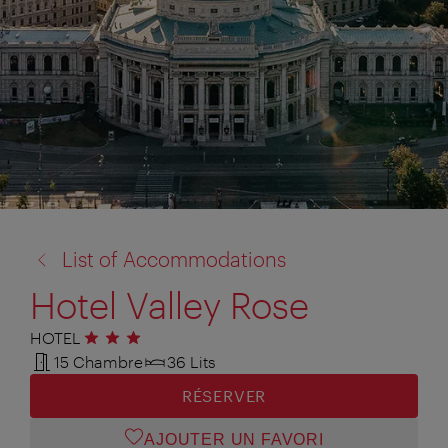
retour
List of Accommodations
à:
Hotel Valley Rose
HOTEL
3 étoiles
15 Chambre
36 Lits
RÉSERVER
AJOUTER UN FAVORI