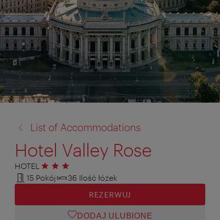
powrót
List of Accommodations
do:
Hotel Valley Rose
HOTEL
3 gwiazdki
15 Pokój
36 Ilość łóżek
REZERWUJ
DODAJ ULUBIONE