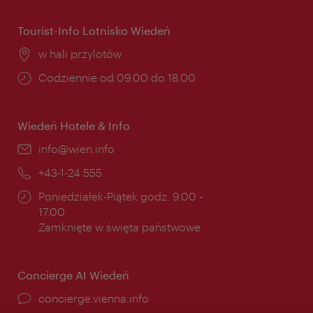
Tourist-Info Lotnisko Wiedeń
Miejsce:
w hali przylotów
Godziny
Codziennie od 09.00 do 18.00
otwarcia:
Wiedeń Hotele & Info
E-
info@wien.info
mail:
Telefon:
+43-1-24 555
Godziny
Poniedziałek-Piątek godz. 9.00 -
otwarcia:
17.00
Zamknięte w święta państwowe
Concierge AI Wiedeń
concierge.vienna.info