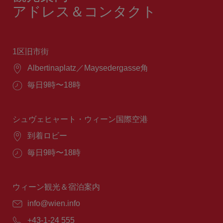
アドレス＆コンタクト
1区旧市街
場
Albertinaplatz／Maysedergasse角
所：
営
毎日9時〜18時
業
時
間：
シュヴェヒャート・ウィーン国際空港
場
到着ロビー
所：
営
毎日9時〜18時
業
時
間：
ウィーン観光＆宿泊案内
E
info@wien.info
メ
電
+43-1-24 555