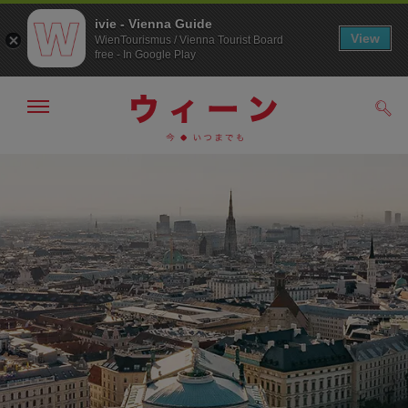
ivie - Vienna Guide
View
WienTourismus / Vienna Tourist Board
free - In Google Play
メ
検
ニ
索
ュ
/>
メ
こ
す
ー
る
ニ
の
の
ュ
ペ
表
ー
ー
示・
非
へ
ジ
表
の
示
ト
ッ
プ
へ