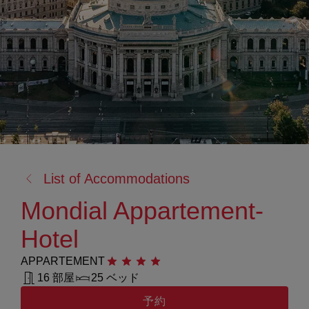
戻
List of Accommodations
る:
Mondial Appartement-
Hotel
APPARTEMENT
星4つ
16 部屋
25 ベッド
予約