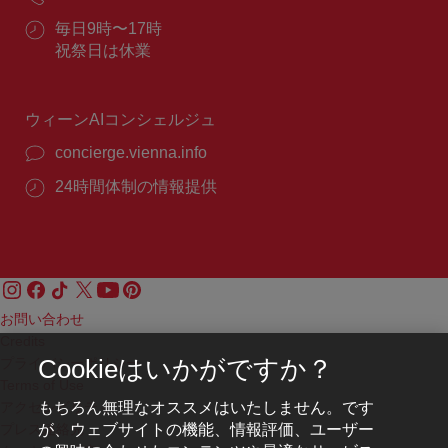
ー
話
ル：
営
毎日9時〜17時
番
業
祝祭日は休業
号：
時
間：
ウィーンAIコンシェルジュ
concierge.vienna.info
24時間体制の情報提供
お問い合わせ
Credits
プライバシーポリシー
Cookieはいかがですか？
Terms of Use
もちろん無理なオススメはいたしません。です
アクセシビリティ
が、ウェブサイトの機能、情報評価、ユーザー
プレス連絡先