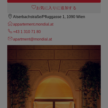
お気に入りに追加する
Alserbachstraße/Pfluggasse 1, 1090 Wien
appartement.mondial.at
+43 1 310 71 80
apartment@mondial.at