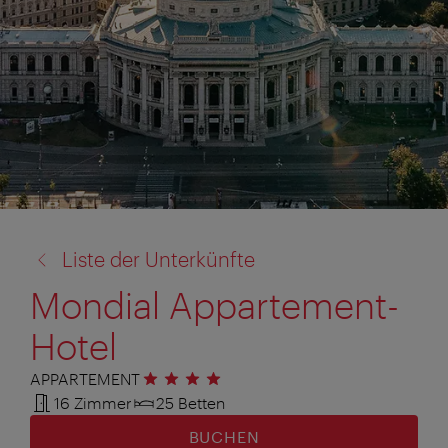
Zurück
Liste der Unterkünfte
zu:
Mondial Appartement-
Hotel
APPARTEMENT
4 Sterne
16 Zimmer
25 Betten
BUCHEN