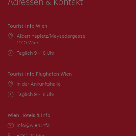
Adressen & Kontakt
Tourist-Info Wien
Ort:
Albertinaplatz/Maysedergasse
1010 Wien
Öffnungszeiten:
Täglich 9 - 18 Uhr
Tourist-Info Flughafen Wien
Ort:
in der Ankunftshalle
Öffnungszeiten:
Täglich 9 - 18 Uhr
Wien Hotels & Info
Email:
info@wien.info
Telefon:
+43-1-24 555