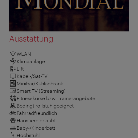
Ausstattung
WLAN
Klimaanlage
Lift
Kabel-/Sat-TV
Minibar/Kühlschrank
Smart TV (Streaming)
Fitnesskurse bzw. Trainerangebote
Bedingt rollstuhlgeeignet
Fahrradfreundlich
Haustiere erlaubt
Baby-/Kinderbett
Hochstuhl