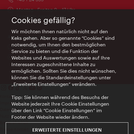
Öffnungszeiten:
Montag - Freitag 9 – 17 Uhr
Feiertags geschlossen
Cookies gefällig?
Wir möchten Ihnen natürlich nicht auf den
AI Concierge Wien
Keks gehen. Aber so genannte “Cookies” sind
notwendig, um Ihnen den bestmöglichen
Ort:
concierge.wien.info
Service zu bieten und die Funktion der
Öffnungszeiten:
Informationen rund um die Uhr
Websites und Auswertungen sowie auf Ihre
Interessen zugeschnittene Inhalte zu
ermöglichen. Sollten Sie dies nicht wünschen,
können Sie die Standardeinstellungen unter
„Erweiterte Einstellungen“ verändern.
Kontakt
Tipp: Sie können während des Besuchs der
Impressum
Website jederzeit Ihre Cookie Einstellungen
Datenschutz
über den Link “Cookie Einstellungen” im
Nutzungsbedingungen
Footer der Website wieder ändern.
Barrierefreiheit
Presse-Kontakt
ERWEITERTE EINSTELLUNGEN