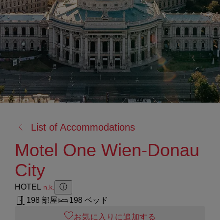
戻
List of Accommodations
る:
Motel One Wien-Donau
City
HOTEL
n.k.
Zusatzinformation anzeigen
Zusatzinformation ausblenden
198 部屋
198 ベッド
お気に入りに追加する