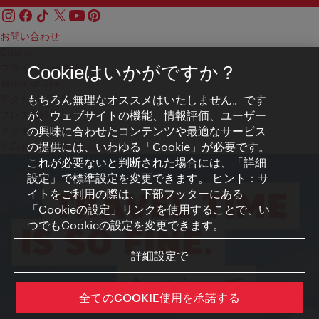
お問い合わせ
Credits
プライバシーポリシー
Cookieはいかがですか？
Terms of Use
もちろん無理なオススメはいたしません。です
アクセシビリティ
が、ウェブサイトの機能、情報評価、ユーザー
プレス連絡先
の興味に合わせたコンテンツや最適なサービス
クッキーの設定
の提供には、いわゆる「Cookie」が必要です。
© Copyright WienTourismus
これが必要ないと判断された場合には、「詳細
設定」で標準設定を変更できます。 ヒント：サ
イトをご利用の際は、下部フッターにある
「Cookieの設定」リンクを使用することで、い
つでもCookieの設定を変更できます。
詳細設定で
全てのCOOKIE使用を承諾する