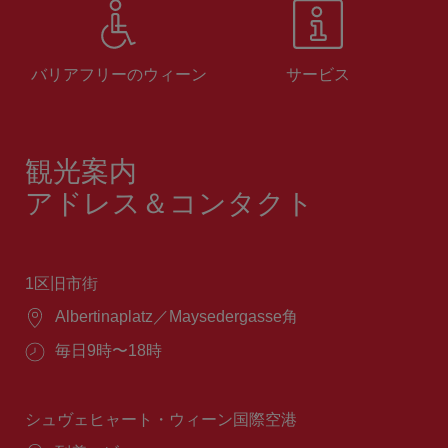
バリアフリーのウィーン
サービス
観光案内
アドレス＆コンタクト
1区旧市街
場
Albertinaplatz／Maysedergasse角
所：
営
毎日9時〜18時
業
時
間：
シュヴェヒャート・ウィーン国際空港