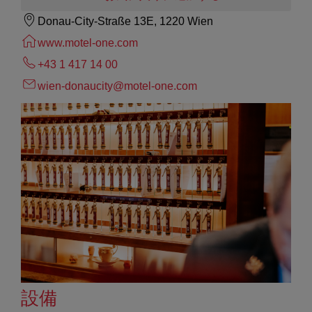
Donau-City-Straße 13E, 1220 Wien
www.motel-one.com
+43 1 417 14 00
wien-donaucity@motel-one.com
設備