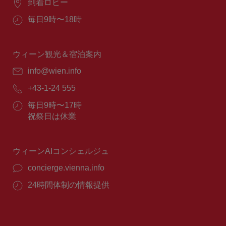
場
到着ロビー
所：
営
毎日9時〜18時
業
時
間：
ウィーン観光＆宿泊案内
E
info@wien.info
メ
電
+43-1-24 555
ー
話
ル：
営
毎日9時〜17時
番
業
祝祭日は休業
号：
時
間：
ウィーンAIコンシェルジュ
concierge.vienna.info
24時間体制の情報提供