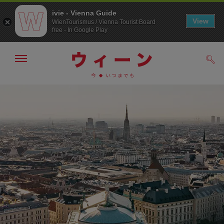
ivie - Vienna Guide
View
WienTourismus / Vienna Tourist Board
free - In Google Play
メ
検
ニ
索
ュ
/>
メ
こ
す
ー
る
ニ
の
の
ュ
ペ
表
ー
ー
示・
非
へ
ジ
表
の
示
ト
ッ
プ
へ