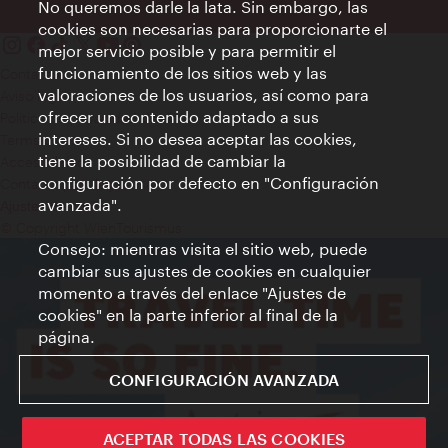
No queremos darle la lata. Sin embargo, las
cookies son necesarias para proporcionarte el
mejor servicio posible y para permitir el
funcionamiento de los sitios web y las
Contacto
valoraciones de los usuarios, así como para
Aviso legal
ofrecer un contenido adaptado a sus
Política de privacidad de datos
intereses. Si no desea aceptar las cookies,
Terms of Use
tiene la posibilidad de cambiar la
Accesibilidad
configuración por defecto en "Configuración
Contacto para la prensa
avanzada".
Ajustes de cookie
© Copyright WienTourismus
Consejo: mientras visita el sitio web, puede
cambiar sus ajustes de cookies en cualquier
momento a través del enlace "Ajustes de
cookies" en la parte inferior al final de la
página.
CONFIGURACIÓN AVANZADA
ACEPTAR TODAS LAS COOKIES