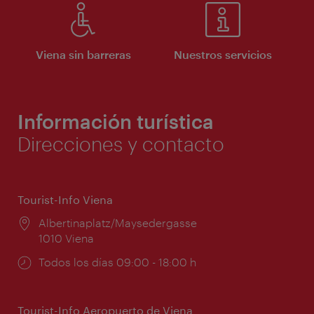
Viena sin barreras
Nuestros servicios
Información turística
Direcciones y contacto
Tourist-Info Viena
Lugar:
Albertinaplatz/Maysedergasse
1010 Viena
Horarios
Todos los días 09:00 - 18:00 h
de
apertura:
Tourist-Info Aeropuerto de Viena