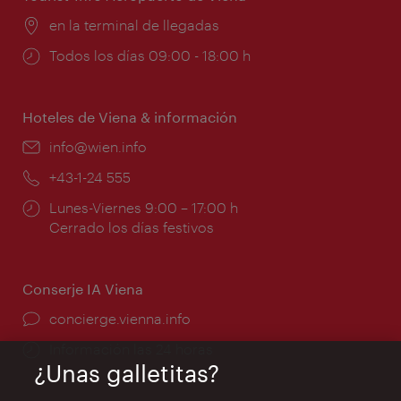
Lugar:
en la terminal de llegadas
Horarios
Todos los días 09:00 - 18:00 h
de
apertura:
Hoteles de Viena & información
e-
info@wien.info
mail:
Teléfono:
+43-1-24 555
Horarios
Lunes-Viernes 9:00 – 17:00 h
de
Cerrado los días festivos
apertura:
Conserje IA Viena
concierge.vienna.info
Información las 24 horas
¿Unas galletitas?