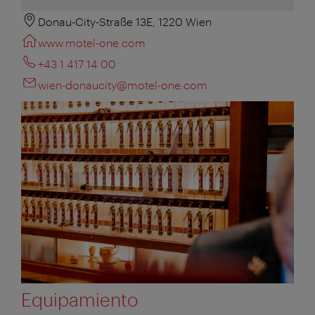
Donau-City-Straße 13E, 1220 Wien
www.motel-one.com
+43 1 417 14 00
wien-donaucity@motel-one.com
Equipamiento