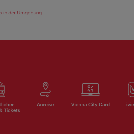
es in der Umgebung
tlicher
Anreise
Vienna City Card
ivi
& Tickets