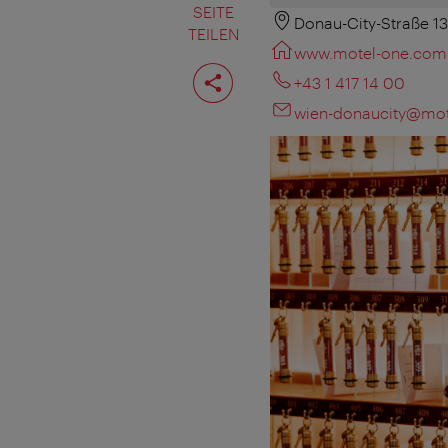
SEITE
Donau-City-Straße 1
TEILEN
www.motel-one.com
Seite
+43 1 417 14 00
teilen
wien-donaucity@mo