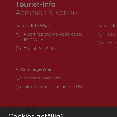
Tourist-Info
Adressen & Kontakt
Tourist-Info Wien
Tourist-I
Ort:
Albertinaplatz/Maysedergasse
Ort:
in der
1010 Wien
Öffnu
Täglic
Öffnungszeiten:
Täglich 9 - 18 Uhr
AI Concierge Wien
Ort:
concierge.wien.info
Öffnungszeiten:
Informationen rund um die Uhr
Cookies gefällig?