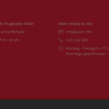
nfo Flughafen Wien
Wien Hotels & Info
 Ankunftshalle
Email:
info@wien.info
ngszeiten:
h 9 - 18 Uhr
Telefon:
+43-1-24 555
Öffnungszeiten:
Montag - Freitag 9 – 17 
Feiertags geschlossen