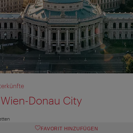
terkünfte
 Wien-Donau City
tion anzeigen
tion ausblenden
etten
FAVORIT HINZUFÜGEN