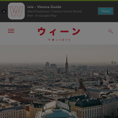
ivie - Vienna Guide
View
WienTourismus / Vienna Tourist Board
free - In Google Play
メ
検
ニ
索
ュ
/>
メ
こ
す
ー
る
ニ
の
の
ュ
ペ
表
ー
ー
示・
非
へ
ジ
表
の
示
ト
ッ
プ
へ