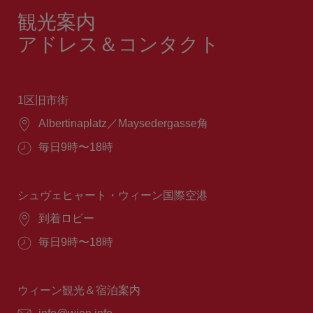
観光案内
アドレス＆コンタクト
1区旧市街
場
Albertinaplatz／Maysedergasse角
所：
営
毎日9時〜18時
業
時
間：
シュヴェヒャート・ウィーン国際空港
場
到着ロビー
所：
営
毎日9時〜18時
業
時
間：
ウィーン観光＆宿泊案内