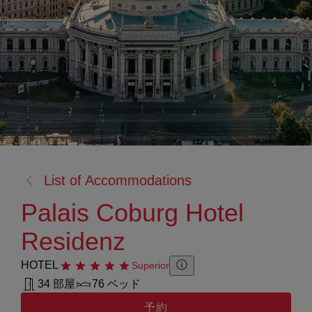
戻
List of Accommodations
る:
Palais Coburg Hotel
Residenz
HOTEL
星5つ
Superior
Zusatzinformation anzeigen
Zusatzinformation ausblenden
34 部屋
76 ベッド
予約