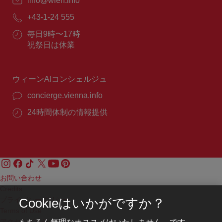
E
info@wien.info
メ
電
+43-1-24 555
ー
話
ル：
営
毎日9時〜17時
番
業
祝祭日は休業
号：
時
間：
ウィーンAIコンシェルジュ
concierge.vienna.info
24時間体制の情報提供
お問い合わせ
Credits
プライバシーポリシー
Cookieはいかがですか？
Terms of Use
もちろん無理なオススメはいたしません。です
アクセシビリティ