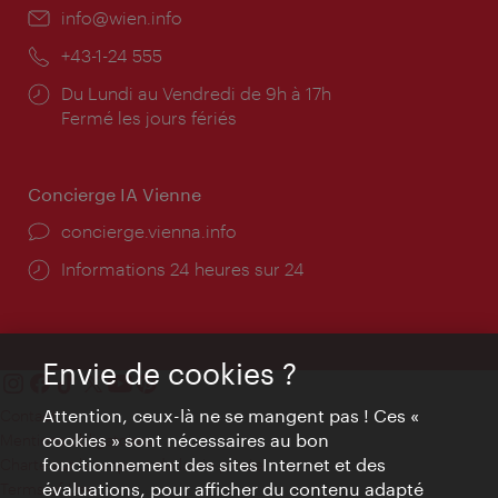
E-
info@wien.info
mail:
Téléphone:
+43-1-24 555
Horaires
Du Lundi au Vendredi de 9h à 17h
d'ouverture:
Fermé les jours fériés
Concierge IA Vienne
Ort:
concierge.vienna.info
Öffnungszeiten:
Informations 24 heures sur 24
Envie de cookies ?
Attention, ceux-là ne se mangent pas ! Ces «
Contact
cookies » sont nécessaires au bon
Mentions obligatoires
fonctionnement des sites Internet et des
Charte sur le respect de la vie privée
évaluations, pour afficher du contenu adapté
Terms of Use