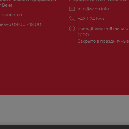
 Вена
Эл.
info@wien.info
ложение:
е прилетов
почта:
Телефон:
+43-1-24 555
евно 09:00 - 18:00
Часы
понеде́льник-пя́тница с
ы:
работы:
17:00
Закрыто в праздничные