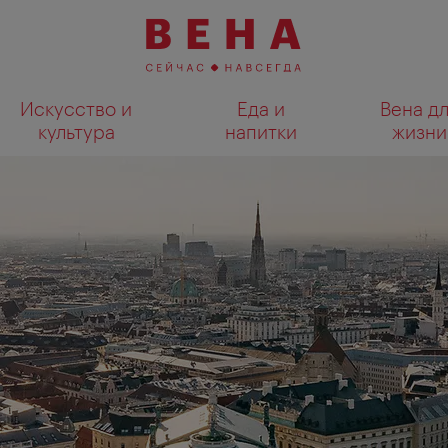
Искусство и
Еда и
Вена д
культура
напитки
жизни
Показать результаты поиска н