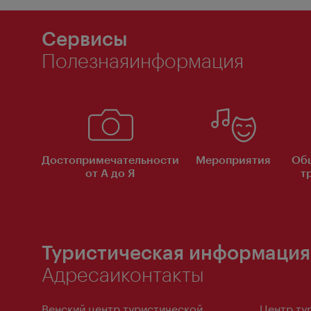
Сервисы
Полезнаяинформация
Достопримечательности
Мероприятия
Об
от А до Я
т
Туристическая информация
Адресаиконтакты
Венский центр туристической
Центр ту