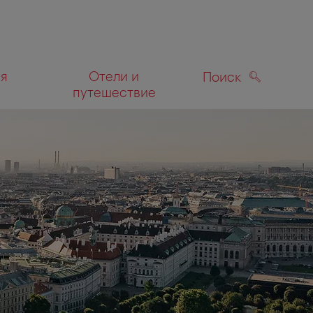
ля
Отели и
Поиск
путешествие
ПОИСК
а карте