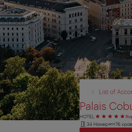
назад
List of Ac
к:
Palais Cob
HOTEL
5 звезд
Su
34 Номер
76 кров