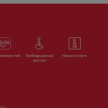
жение ivie
безбарьерный
Наши услуги
доступ
Info