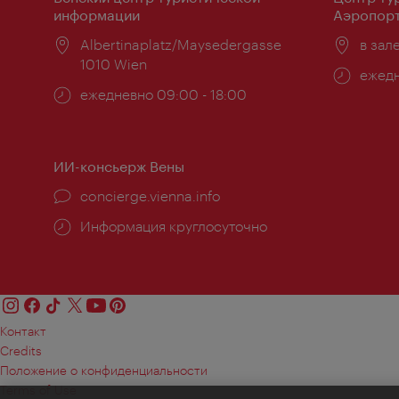
информации
Аэропорт
Расположение:
Albertinaplatz/Maysedergasse
Распо
в зал
1010 Wien
Часы
ежедн
Часы
ежедневно 09:00 - 18:00
работ
работы:
ИИ-консьерж Вены
concierge.vienna.info
Информация круглосуточно
Контакт
Credits
Положение о конфиденциальности
Terms of Use