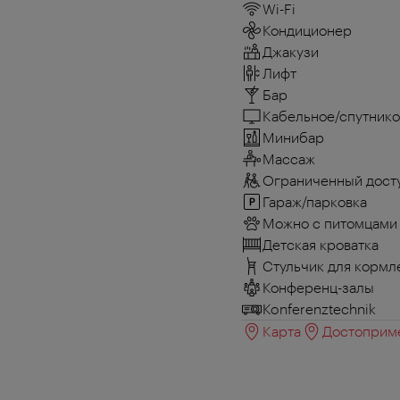
Wi-Fi
Кондиционер
Джакузи
Лифт
Бар
Кабельное/спутнико
Минибар
Массаж
Ограниченный досту
Гараж/парковка
Можно с питомцами
Детская кроватка
Стульчик для кормл
Конференц-залы
Konferenztechnik
Карта
Достоприме