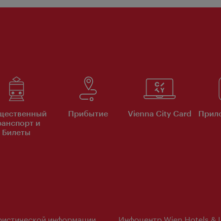
щественный
Прибытие
Vienna City Card
Прило
ранспорт и
Билеты
ристической информации
Инфоцентр Wien Hotels & 