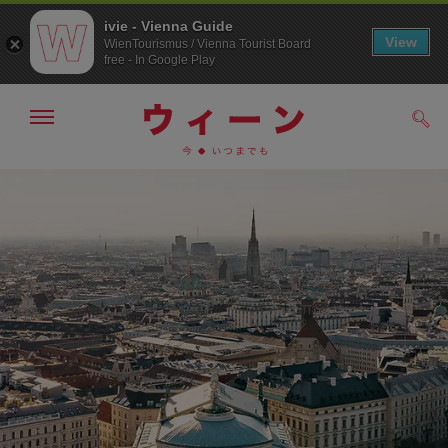
ivie - Vienna Guide
View
WienTourismus / Vienna Tourist Board
free - In Google Play
メ
検
ニ
索
ュ
/>
メ
こ
す
ー
る
ニ
の
の
ュ
ペ
表
ー
ー
示・
非
へ
ジ
表
の
示
ト
ッ
プ
へ