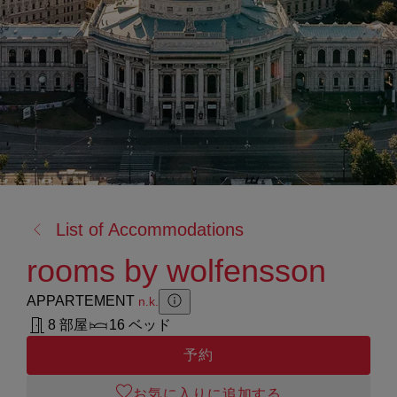
戻
List of Accommodations
る:
rooms by wolfensson
APPARTEMENT
n.k.
Zusatzinformation anzeigen
Zusatzinformation ausblenden
8 部屋
16 ベッド
予約
お気に入りに追加する