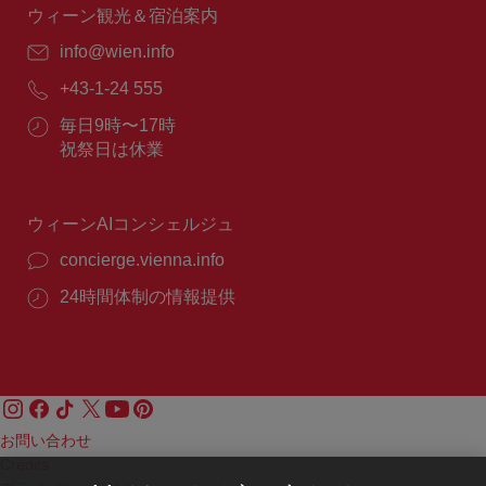
間：
ウィーン観光＆宿泊案内
E
info@wien.info
メ
電
+43-1-24 555
ー
話
ル：
営
毎日9時〜17時
番
業
祝祭日は休業
号：
時
間：
ウィーンAIコンシェルジュ
concierge.vienna.info
24時間体制の情報提供
お問い合わせ
Credits