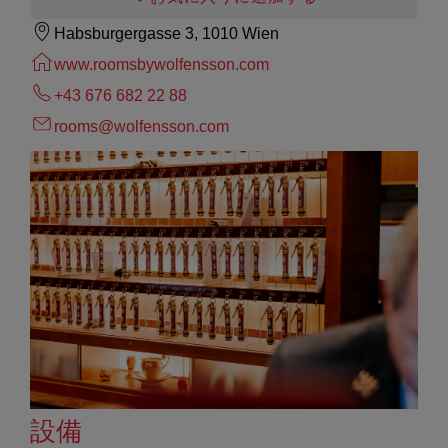
Habsburgergasse 3, 1010 Wien
www.roomsbywolfensson.com
+43 676 682 22 88
rooms@wolfensson.com
設備