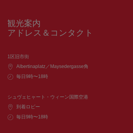
観光案内
アドレス＆コンタクト
1区旧市街
場
Albertinaplatz／Maysedergasse角
所：
営
毎日9時〜18時
業
時
間：
シュヴェヒャート・ウィーン国際空港
場
到着ロビー
所：
営
毎日9時〜18時
業
時