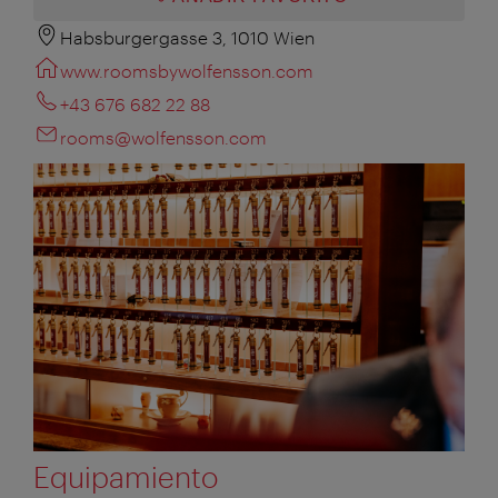
Habsburgergasse 3, 1010 Wien
www.roomsbywolfensson.com
+43 676 682 22 88
rooms@wolfensson.com
Equipamiento