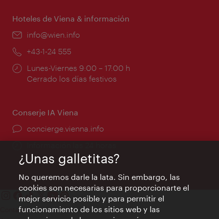
apertura:
Hoteles de Viena & información
e-
info@wien.info
mail:
Teléfono:
+43-1-24 555
Horarios
Lunes-Viernes 9:00 – 17:00 h
de
Cerrado los días festivos
apertura:
Conserje IA Viena
concierge.vienna.info
Información las 24 horas
¿Unas galletitas?
No queremos darle la lata. Sin embargo, las
cookies son necesarias para proporcionarte el
mejor servicio posible y para permitir el
funcionamiento de los sitios web y las
Contacto