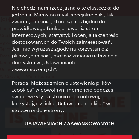
Nie chodzi nam rzecz jasna o te ciasteczka do
jedzenia. Mamy na myśli specjalne pliki, tak
zwane „cookies”, które są niezbędne do
prawidłowego funkcjonowania stron
Kontakt
internetowych, statystyk i ocen, a także treści
Credits
dostosowanych do Twoich zainteresowań.
Zgoda na przetwarzanie danych osobowych
Jeśli nie wyrażasz zgody na korzystanie z
Terms of Use
plików „cookies”, możesz zmienić ustawienia
Dostępność
domyślne w „Ustawieniach
Kontakt prasowy
zaawansowanych”.
Ustawienia cookies
© Copyright Wien Tourismus
Porada: Możesz zmienić ustawienia plików
„cookies” w dowolnym momencie podczas
swojej wizyty na stronie internetowej,
korzystając z linku „Ustawienia cookies” w
stopce na dole strony.
USTAWIENIACH ZAAWANSOWANYCH