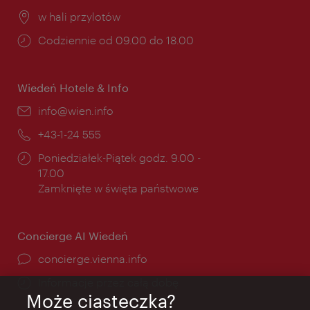
Miejsce:
w hali przylotów
Godziny
Codziennie od 09.00 do 18.00
otwarcia:
Wiedeń Hotele & Info
E-
info@wien.info
mail:
Telefon:
+43-1-24 555
Godziny
Poniedziałek-Piątek godz. 9.00 -
otwarcia:
17.00
Zamknięte w święta państwowe
Concierge AI Wiedeń
concierge.vienna.info
Informacje przez całą dobę
Może ciasteczka?