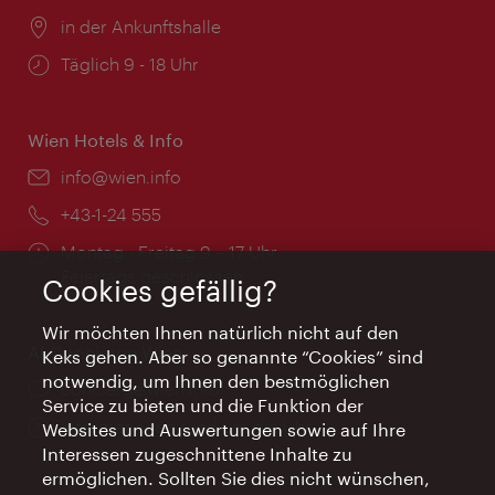
Ort:
in der Ankunftshalle
Öffnungszeiten:
Täglich 9 - 18 Uhr
Wien Hotels & Info
Email:
info@wien.info
Telefon:
+43-1-24 555
Öffnungszeiten:
Montag - Freitag 9 – 17 Uhr
Feiertags geschlossen
Cookies gefällig?
Wir möchten Ihnen natürlich nicht auf den
AI Concierge Wien
Keks gehen. Aber so genannte “Cookies” sind
notwendig, um Ihnen den bestmöglichen
Ort:
concierge.wien.info
Service zu bieten und die Funktion der
Öffnungszeiten:
Informationen rund um die Uhr
Websites und Auswertungen sowie auf Ihre
Interessen zugeschnittene Inhalte zu
ermöglichen. Sollten Sie dies nicht wünschen,