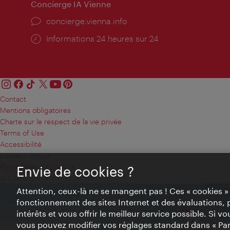
Concierge IA Vienne
Ort:
concierge.vienna.info
Öffnungszeiten:
Informations 24 heures sur 24
Contact
Mentions obligatoires
Charte sur le respect de la vie privée
Terms of Use
Accessibilité
Contact presse
Paramètres de cookies
Envie de cookies ?
© Copyright WienTourismus
Attention, ceux-là ne se mangent pas ! Ces « cookies 
fonctionnement des sites Internet et des évaluations, 
intérêts et vous offrir le meilleur service possible. Si 
vous pouvez modifier vos réglages standard dans « Pa