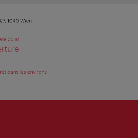
8/7, 1040 Wien
e.co.at
erture
érêt dans les environs