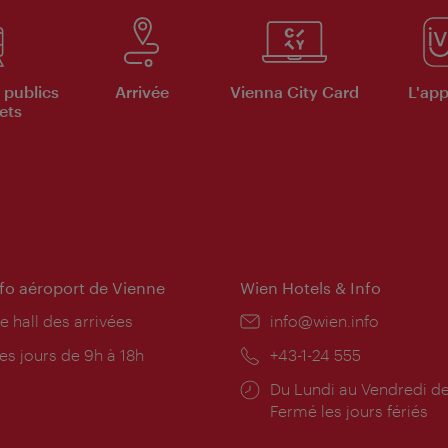
 publics
Arrivée
Vienna City Card
L'appl
ets
nfo aéroport de Vienne
Wien Hotels & Info
e hall des arrivées
E-
info@wien.info
mail:
res
es jours de 9h à 18h
Téléphone:
+43-1-24 555
rture:
Horaires
Du Lundi au Vendredi de
d'ouverture:
Fermé les jours fériés