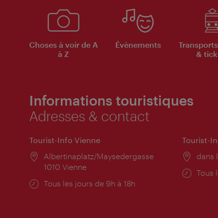
Choses à voir de A
Évènements
Transports
à Z
& tick
Informations touristiques
Adresses & contact
Tourist-Info Vienne
Tourist-I
Lieu:
Albertinaplatz/Maysedergasse
Lieu:
dans l
1010 Vienne
Horai
Tous l
Horaires
Tous les jours de 9h à 18h
d'ouve
d'ouverture: