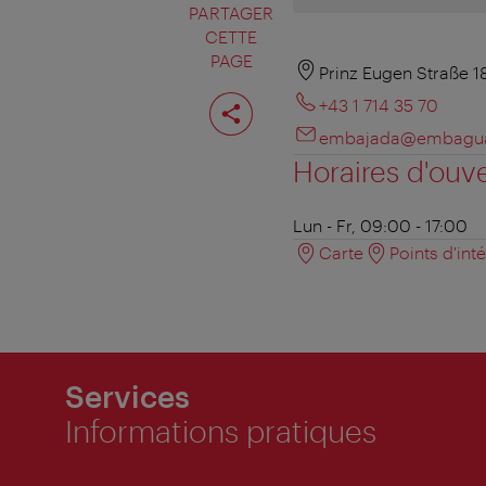
PARTAGER
CETTE
PAGE
Prinz Eugen Straße 1
Partager
+43 1 714 35 70
cette
page
embajada@embaguat
Horaires d'ouv
Lun - Fr, 09:00 - 17:00
Carte
Points d'int
Services
Informations pratiques