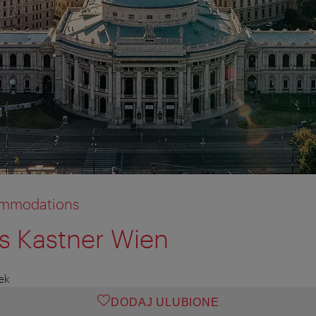
commodations
s Kastner Wien
żek
DODAJ ULUBIONE