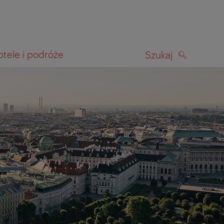
otele i podróże
Szukaj
SZUKAJ
kiwania