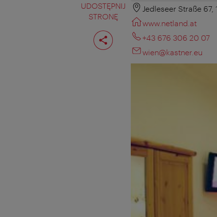
UDOSTĘPNIJ
Jedleseer Straße 67,
STRONĘ
www.netland.at
Podziel
+43 676 306 20 07
stronę
wien@kastner.eu