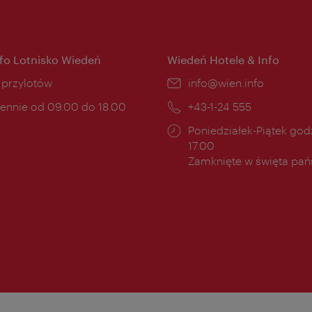
nfo Lotnisko Wiedeń
Wiedeń Hotele & Info
ce:
i przylotów
E-
info@wien.info
mail:
ny
ennie od 09.00 do 18.00
Telefon:
+43-1-24 555
cia:
Godziny
Poniedziałek-Piątek godz
otwarcia:
17.00
Zamknięte w święta pa