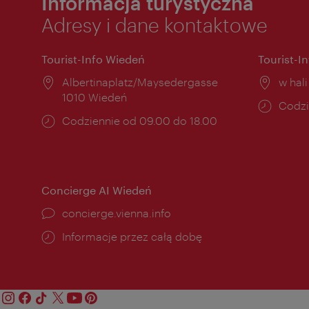
Informacja turystyczna
Adresy i dane kontaktowe
Tourist-Info Wiedeń
Tourist-I
Miejsce:
Albertinaplatz/Maysedergasse
Miejs
w hal
1010 Wiedeń
Godzi
Codzi
Godziny
Codziennie od 09.00 do 18.00
otwar
otwarcia:
Concierge AI Wiedeń
concierge.vienna.info
Informacje przez całą dobę