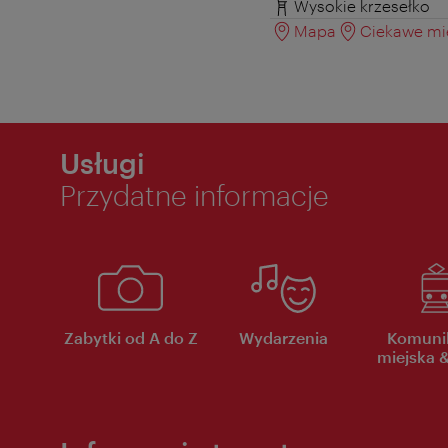
Wysokie krzesełko
Mapa
Ciekawe mie
Usługi
Przydatne informacje
Zabytki od A do Z
Wydarzenia
Komuni
miejska &