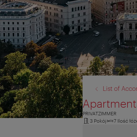
powrót
List of Ac
do:
Apartment
PRIVATZIMMER
3 Pokój
7 Ilość łó