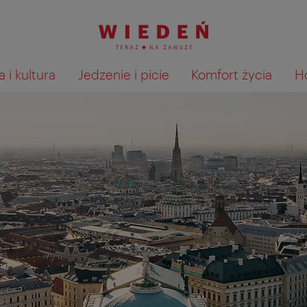
 i kultura
Jedzenie i picie
Komfort życia
H
Pokaż na mapie wyniki wyszu