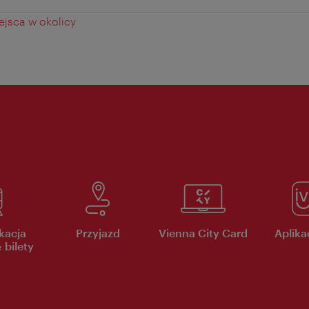
jsca w okolicy
kacja
Przyjazd
Vienna City Card
Aplikac
 bilety