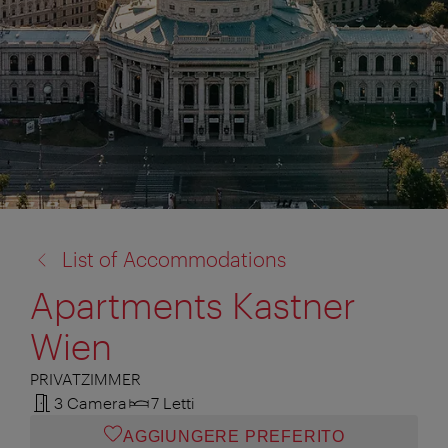
torna
List of Accommodations
a:
Apartments Kastner
Wien
PRIVATZIMMER
3 Camera
7 Letti
AGGIUNGERE PREFERITO