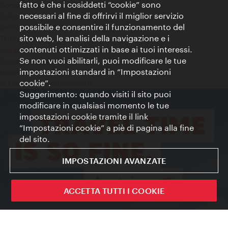
fatto è che i cosiddetti “cookie” sono
Contatti
necessari al fine di offrirvi il miglior servizio
Colophon
possibile e consentire il funzionamento del
Dichiarazione sulla protezione dei dati
sito web, le analisi della navigazione e i
Terms of Use
contenuti ottimizzati in base ai tuoi interessi.
Accessibilità
Se non vuoi abilitarli, puoi modificare le tue
Contatto stampa
impostazioni standard in “Impostazioni
Impostazioni cookie
cookie”.
© Copyright WienTourismus
Suggerimento: quando visiti il sito puoi
modificare in qualsiasi momento le tue
impostazioni cookie tramite il link
“Impostazioni cookie” a piè di pagina alla fine
del sito.
IMPOSTAZIONI AVANZATE
ACCETTA TUTTI I COOKIE