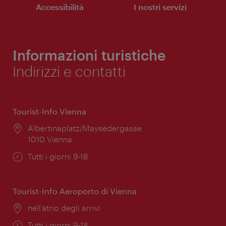
Accessibilità
I nostri servizi
Informazioni turistiche
Indirizzi e contatti
Tourist-Info Vienna
Posizione:
Albertinaplatz/Maysedergasse
1010 Vienna
Orari
Tutti i giorni 9-18
di
apertura:
Tourist-Info Aeroporto di Vienna
Posizione:
nell’atrio degli arrivi
Orari
Tutti i giorni 9-18