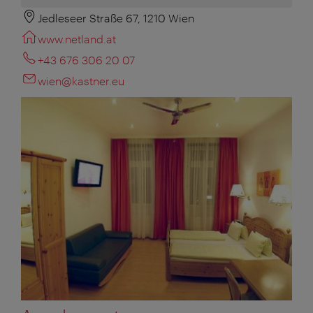
Jedleseer Straße 67, 1210 Wien
www.netland.at
+43 676 306 20 07
wien@kastner.eu