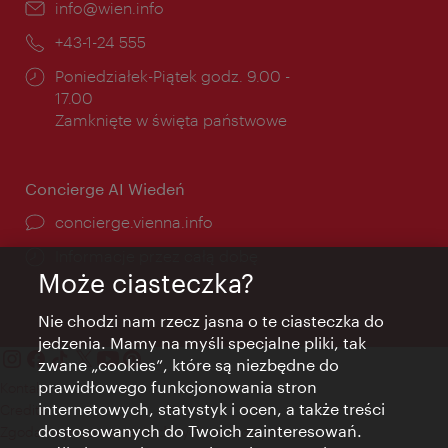
E-
info@wien.info
mail:
Telefon:
+43-1-24 555
Godziny
Poniedziałek-Piątek godz. 9.00 -
otwarcia:
17.00
Zamknięte w święta państwowe
Concierge AI Wiedeń
concierge.vienna.info
Informacje przez całą dobę
Może ciasteczka?
Nie chodzi nam rzecz jasna o te ciasteczka do
jedzenia. Mamy na myśli specjalne pliki, tak
zwane „cookies”, które są niezbędne do
prawidłowego funkcjonowania stron
Kontakt
internetowych, statystyk i ocen, a także treści
Credits
dostosowanych do Twoich zainteresowań.
Zgoda na przetwarzanie danych osobowych