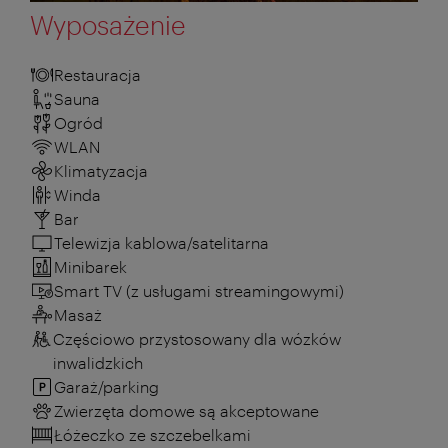
Wyposażenie
Restauracja
Sauna
Ogród
WLAN
Klimatyzacja
Winda
Bar
Telewizja kablowa/satelitarna
Minibarek
Smart TV (z usługami streamingowymi)
Masaż
Częściowo przystosowany dla wózków
inwalidzkich
Garaż/parking
Zwierzęta domowe są akceptowane
Łóżeczko ze szczebelkami