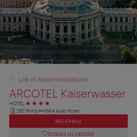
powrót
List of Accommodations
do:
ARCOTEL Kaiserwasser
HOTEL
4 gwiazdki
282 Pokój
564 Ilość łóżek
REZERWUJ
DODAJ ULUBIONE