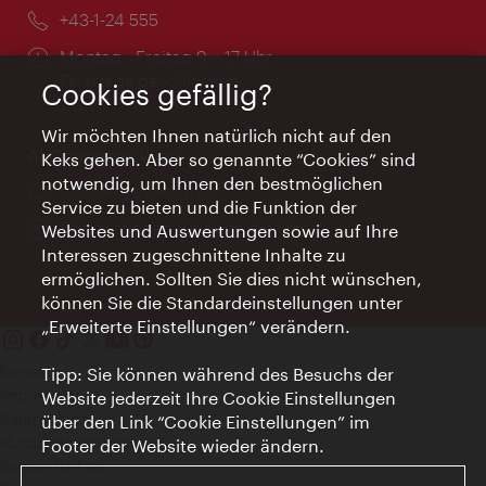
Telefon:
+43-1-24 555
Öffnungszeiten:
Montag - Freitag 9 – 17 Uhr
Feiertags geschlossen
Cookies gefällig?
Wir möchten Ihnen natürlich nicht auf den
AI Concierge Wien
Keks gehen. Aber so genannte “Cookies” sind
notwendig, um Ihnen den bestmöglichen
Ort:
concierge.wien.info
Service zu bieten und die Funktion der
Öffnungszeiten:
Informationen rund um die Uhr
Websites und Auswertungen sowie auf Ihre
Interessen zugeschnittene Inhalte zu
ermöglichen. Sollten Sie dies nicht wünschen,
können Sie die Standardeinstellungen unter
„Erweiterte Einstellungen“ verändern.
Kontakt
Tipp: Sie können während des Besuchs der
Impressum
Website jederzeit Ihre Cookie Einstellungen
Datenschutz
über den Link “Cookie Einstellungen” im
Nutzungsbedingungen
Footer der Website wieder ändern.
Barrierefreiheit