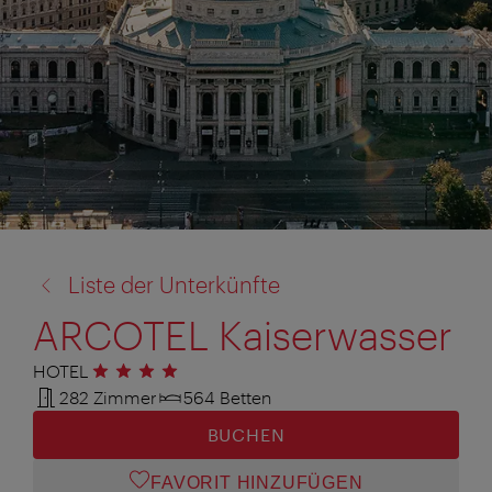
Zurück
Liste der Unterkünfte
zu:
ARCOTEL Kaiserwasser
HOTEL
4 Sterne
282 Zimmer
564 Betten
BUCHEN
FAVORIT HINZUFÜGEN