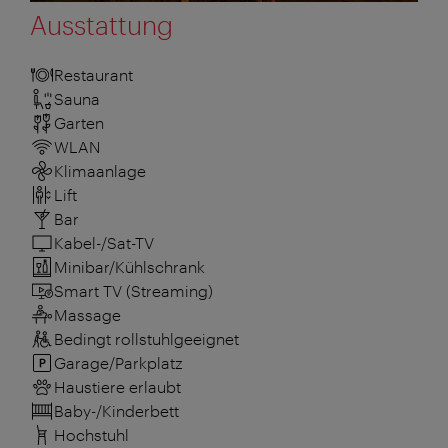
Ausstattung
Restaurant
Sauna
Garten
WLAN
Klimaanlage
Lift
Bar
Kabel-/Sat-TV
Minibar/Kühlschrank
Smart TV (Streaming)
Massage
Bedingt rollstuhlgeeignet
Garage/Parkplatz
Haustiere erlaubt
Baby-/Kinderbett
Hochstuhl