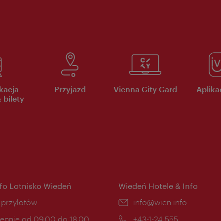
kacja
Przyjazd
Vienna City Card
Aplikac
 bilety
nfo Lotnisko Wiedeń
Wiedeń Hotele & Info
ce:
i przylotów
E-
info@wien.info
mail:
ny
ennie od 09.00 do 18.00
Telefon:
+43-1-24 555