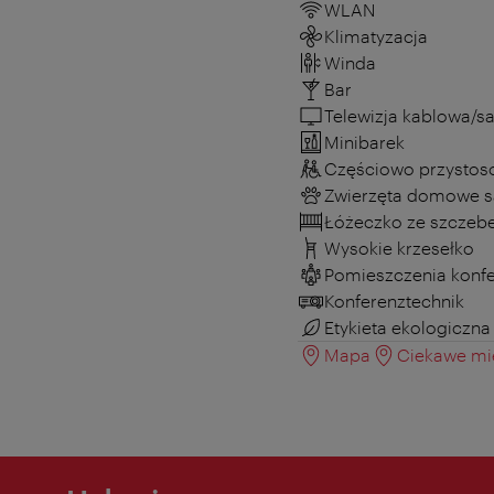
WLAN
Klimatyzacja
Winda
Bar
Telewizja kablowa/sa
Minibarek
Częściowo przystos
Zwierzęta domowe s
Łóżeczko ze szczeb
Wysokie krzesełko
Pomieszczenia konf
Konferenztechnik
Etykieta ekologiczna
Mapa
Ciekawe mie