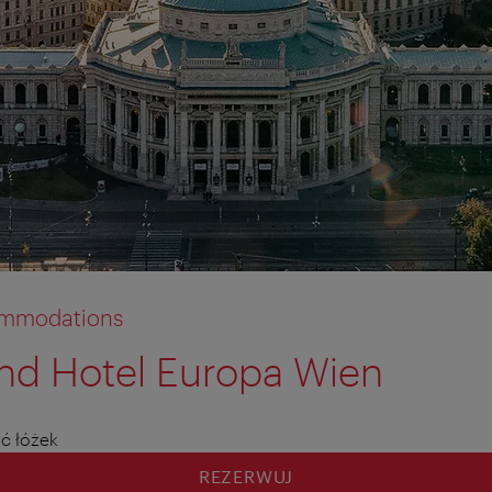
commodations
end Hotel Europa Wien
tion anzeigen
tion ausblenden
ść łóżek
REZERWUJ