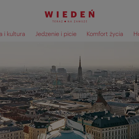
 i kultura
Jedzenie i picie
Komfort życia
H
Pokaż na mapie wyniki wyszu