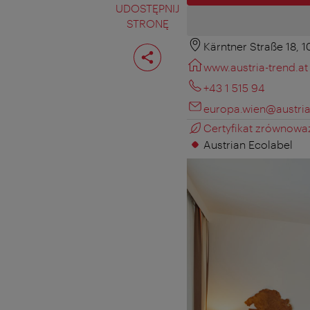
UDOSTĘPNIJ
STRONĘ
Kärntner Straße 18, 
Podziel
stronę
www.austria-trend.at
+43 1 515 94
europa.wien@austria
Certyfikat zrównowa
Austrian Ecolabel