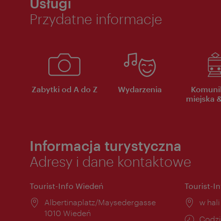
Usługi
Przydatne informacje
Zabytki od A do Z
Wydarzenia
Komuni
miejska &
Informacja turystyczna
Adresy i dane kontaktowe
Tourist-Info Wiedeń
Tourist-I
Miejsce:
Albertinaplatz/Maysedergasse
Miejs
w hal
1010 Wiedeń
Godzi
Codzi