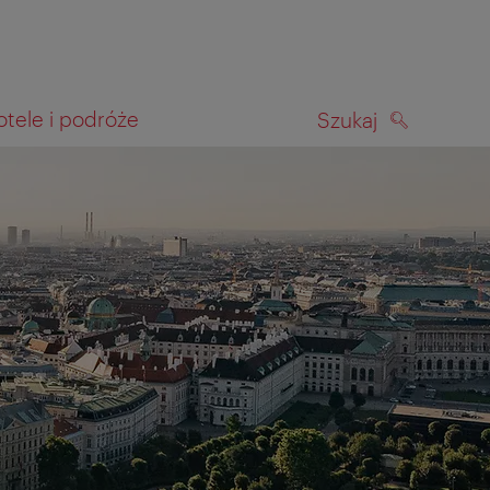
otele i podróże
Szukaj
SZUKAJ
kiwania