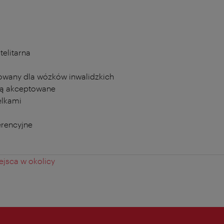
telitarna
owany dla wózków inwalidzkich
ą akceptowane
elkami
erencyjne
jsca w okolicy