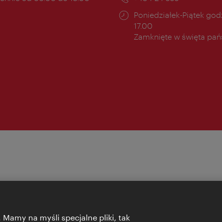
cia:
Godziny
Poniedziałek-Piątek godz
otwarcia:
17.00
Zamknięte w święta pa
 Mamy na myśli specjalne pliki, tak