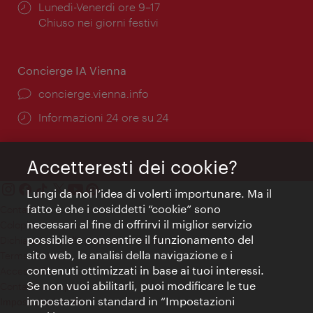
Orari
Lunedì-Venerdì ore 9–17
di
Chiuso nei giorni festivi
apertura:
Concierge IA Vienna
Ort:
concierge.vienna.info
Öffnungszeiten:
Informazioni 24 ore su 24
Accetteresti dei cookie?
Lungi da noi l’idea di volerti importunare. Ma il
fatto è che i cosiddetti “cookie” sono
Contatti
necessari al fine di offrirvi il miglior servizio
Colophon
possibile e consentire il funzionamento del
Dichiarazione sulla protezione dei dati
sito web, le analisi della navigazione e i
Terms of Use
contenuti ottimizzati in base ai tuoi interessi.
Accessibilità
Se non vuoi abilitarli, puoi modificare le tue
Contatto stampa
impostazioni standard in “Impostazioni
Impostazioni cookie