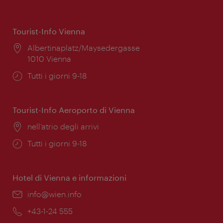
Tourist-Info Vienna
Posizione:
Albertinaplatz/Maysedergasse
1010 Vienna
Orari
Tutti i giorni 9-18
di
apertura:
Tourist-Info Aeroporto di Vienna
Posizione:
nell’atrio degli arrivi
Orari
Tutti i giorni 9-18
di
apertura:
Hotel di Vienna e informazioni
Email:
info@wien.info
Telefono:
+43-1-24 555