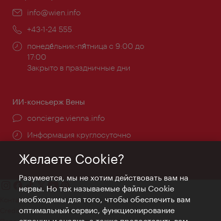
Эл.
info@wien.info
почта:
Телефон:
+43-1-24 555
Часы
понеде́льник-пя́тница с 9:00 до
работы:
17:00
Закрыто в праздничные дни
ИИ-консьерж Вены
concierge.vienna.info
Информация круглосуточно
Желаете Cookie?
Разумеется, мы не хотим действовать вам на
нервы. Но так называемые файлы Cookie
необходимы для того, чтобы обеспечить вам
Контакт
оптимальный сервис, функционирование
Credits
страниц и анализ, а также предоставить вам