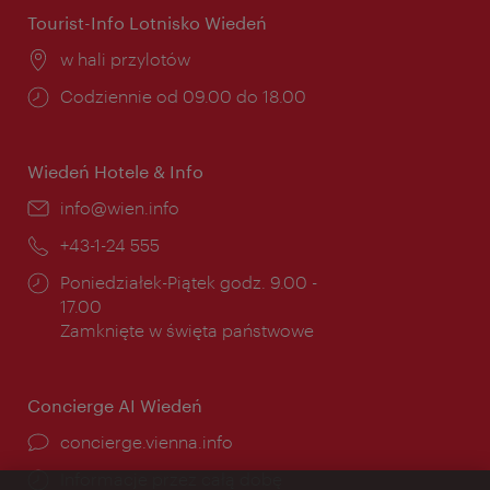
Tourist-Info Lotnisko Wiedeń
Miejsce:
w hali przylotów
Godziny
Codziennie od 09.00 do 18.00
otwarcia:
Wiedeń Hotele & Info
E-
info@wien.info
mail:
Telefon:
+43-1-24 555
Godziny
Poniedziałek-Piątek godz. 9.00 -
otwarcia:
17.00
Zamknięte w święta państwowe
Concierge AI Wiedeń
concierge.vienna.info
Informacje przez całą dobę