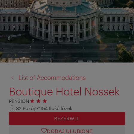
powrót
List of Accommodations
do:
Boutique Hotel Nossek
PENSION
3 gwiazdki
32 Pokój
54 Ilość łóżek
REZERWUJ
DODAJ ULUBIONE