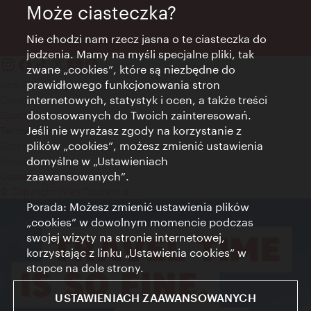
Może ciasteczka?
Nie chodzi nam rzecz jasna o te ciasteczka do
jedzenia. Mamy na myśli specjalne pliki, tak
zwane „cookies”, które są niezbędne do
prawidłowego funkcjonowania stron
Kontakt
internetowych, statystyk i ocen, a także treści
Credits
dostosowanych do Twoich zainteresowań.
Zgoda na przetwarzanie danych osobowych
Jeśli nie wyrażasz zgody na korzystanie z
Terms of Use
plików „cookies”, możesz zmienić ustawienia
Dostępność
domyślne w „Ustawieniach
Kontakt prasowy
zaawansowanych”.
Ustawienia cookies
© Copyright Wien Tourismus
Porada: Możesz zmienić ustawienia plików
„cookies” w dowolnym momencie podczas
swojej wizyty na stronie internetowej,
korzystając z linku „Ustawienia cookies” w
stopce na dole strony.
USTAWIENIACH ZAAWANSOWANYCH