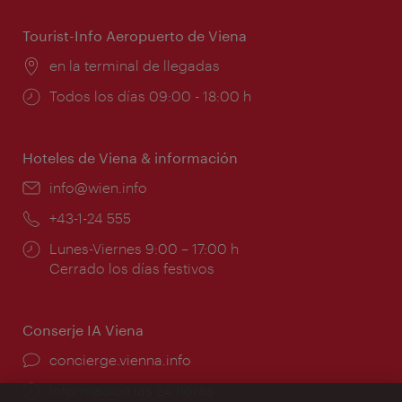
apertura:
Tourist-Info Aeropuerto de Viena
Lugar:
en la terminal de llegadas
Horarios
Todos los días 09:00 - 18:00 h
de
apertura:
Hoteles de Viena & información
e-
info@wien.info
mail:
Teléfono:
+43-1-24 555
Horarios
Lunes-Viernes 9:00 – 17:00 h
de
Cerrado los días festivos
apertura:
Conserje IA Viena
concierge.vienna.info
Información las 24 horas