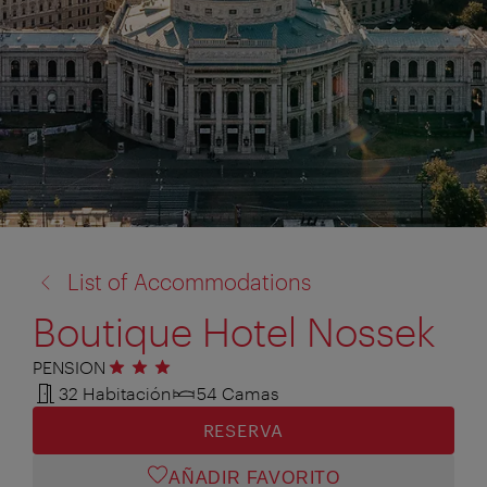
volver
List of Accommodations
a:
Boutique Hotel Nossek
PENSION
3 estrellas
32 Habitación
54 Camas
RESERVA
AÑADIR FAVORITO