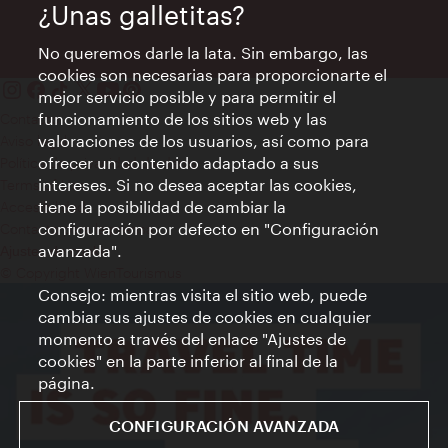
¿Unas galletitas?
No queremos darle la lata. Sin embargo, las
cookies son necesarias para proporcionarte el
mejor servicio posible y para permitir el
funcionamiento de los sitios web y las
Contacto
valoraciones de los usuarios, así como para
Aviso legal
ofrecer un contenido adaptado a sus
Política de privacidad de datos
intereses. Si no desea aceptar las cookies,
Terms of Use
tiene la posibilidad de cambiar la
Accesibilidad
configuración por defecto en "Configuración
Contacto para la prensa
avanzada".
Ajustes de cookie
© Copyright WienTourismus
Consejo: mientras visita el sitio web, puede
cambiar sus ajustes de cookies en cualquier
momento a través del enlace "Ajustes de
cookies" en la parte inferior al final de la
página.
CONFIGURACIÓN AVANZADA