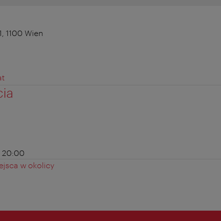
1, 1100 Wien
at
cia
- 20:00
jsca w okolicy