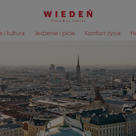
 i kultura
Jedzenie i picie
Komfort życia
H
Pokaż na mapie wyniki wyszu