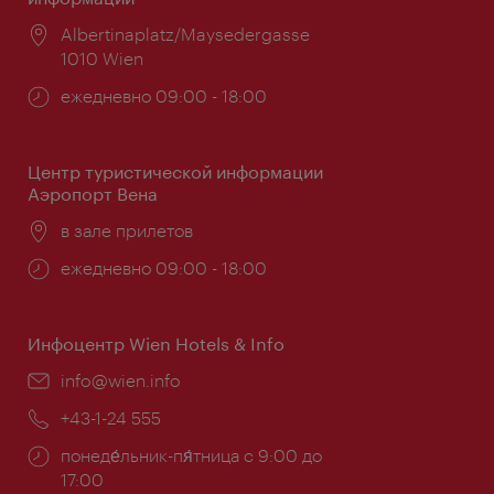
Расположение:
Albertinaplatz/Maysedergasse
1010 Wien
Часы
ежедневно 09:00 - 18:00
работы:
Центр туристической информации
Аэропорт Вена
Расположение:
в зале прилетов
Часы
ежедневно 09:00 - 18:00
работы:
Инфоцентр Wien Hotels & Info
Эл.
info@wien.info
почта:
Телефон:
+43-1-24 555
Часы
понеде́льник-пя́тница с 9:00 до
работы:
17:00