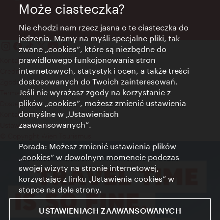
Może ciasteczka?
Nie chodzi nam rzecz jasna o te ciasteczka do
jedzenia. Mamy na myśli specjalne pliki, tak
zwane „cookies”, które są niezbędne do
prawidłowego funkcjonowania stron
Kontakt
internetowych, statystyk i ocen, a także treści
Credits
dostosowanych do Twoich zainteresowań.
Zgoda na przetwarzanie danych osobowych
Jeśli nie wyrażasz zgody na korzystanie z
Terms of Use
plików „cookies”, możesz zmienić ustawienia
Dostępność
domyślne w „Ustawieniach
Kontakt prasowy
zaawansowanych”.
Ustawienia cookies
© Copyright Wien Tourismus
Porada: Możesz zmienić ustawienia plików
„cookies” w dowolnym momencie podczas
swojej wizyty na stronie internetowej,
korzystając z linku „Ustawienia cookies” w
stopce na dole strony.
USTAWIENIACH ZAAWANSOWANYCH