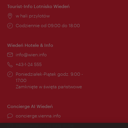
Tourist-Info Lotnisko Wiedeń
Miejsce:
w hali przylotów
Godziny
Codziennie od 09.00 do 18.00
otwarcia:
Wiedeń Hotele & Info
E-
info@wien.info
mail:
Telefon:
+43-1-24 555
Godziny
Poniedziałek-Piątek godz. 9.00 -
otwarcia:
17.00
Zamknięte w święta państwowe
Concierge AI Wiedeń
concierge.vienna.info
Informacje przez całą dobę