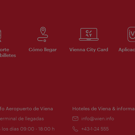
orte
Cómo llegar
Vienna City Card
Aplicac
billetes
nfo Aeropuerto de Viena
Hoteles de Viena & informa
:
terminal de llegadas
e-
info@wien.info
mail:
ios
 los días 09:00 - 18:00 h
Teléfono:
+43-1-24 555