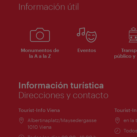
Información útil
Monumentos de
Eventos
Transp
la A a la Z
público y 
Información turística
Direcciones y contacto
Tourist-Info Viena
Tourist-I
Lugar:
Albertinaplatz/Maysedergasse
Lugar
en la 
1010 Viena
Horar
Todos