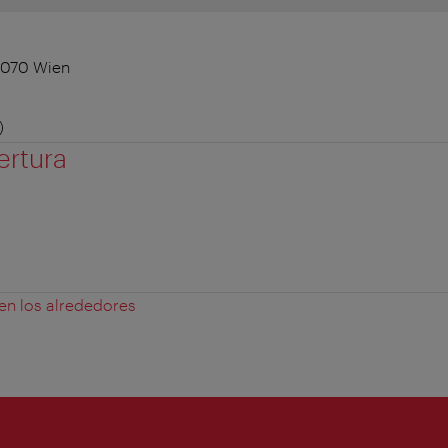
1070 Wien
)
ertura
 en los alrededores