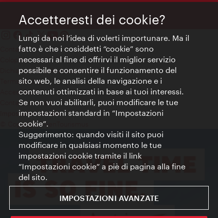
Accetteresti dei cookie?
Lungi da noi l’idea di volerti importunare. Ma il
fatto è che i cosiddetti “cookie” sono
Contatti
necessari al fine di offrirvi il miglior servizio
Colophon
possibile e consentire il funzionamento del
Dichiarazione sulla protezione dei dati
sito web, le analisi della navigazione e i
Terms of Use
contenuti ottimizzati in base ai tuoi interessi.
Accessibilità
Se non vuoi abilitarli, puoi modificare le tue
Contatto stampa
impostazioni standard in “Impostazioni
Impostazioni cookie
cookie”.
© Copyright WienTourismus
Suggerimento: quando visiti il sito puoi
modificare in qualsiasi momento le tue
impostazioni cookie tramite il link
“Impostazioni cookie” a piè di pagina alla fine
del sito.
IMPOSTAZIONI AVANZATE