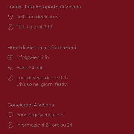
Tourist-Info Aeroporto di Vienna
Posizione:
nell’atrio degli arrivi
Orari
Tutti i giorni 9-18
di
apertura:
Hotel di Vienna e informazioni
Email:
info@wien.info
Telefono:
+43-1-24 555
Orari
Lunedì-Venerdì ore 9–17
di
Chiuso nei giorni festivi
apertura:
Concierge IA Vienna
Ort:
concierge.vienna.info
Öffnungszeiten:
Informazioni 24 ore su 24