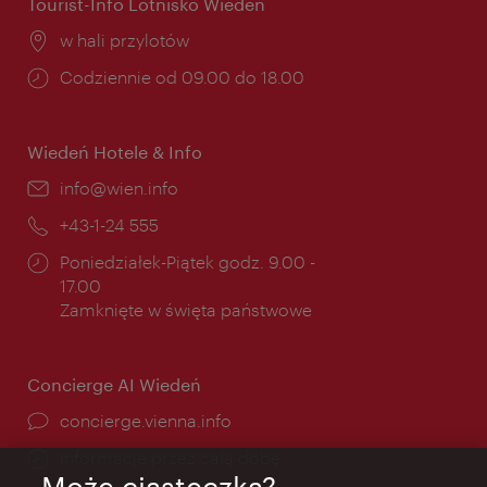
Tourist-Info Lotnisko Wiedeń
Miejsce:
w hali przylotów
Godziny
Codziennie od 09.00 do 18.00
otwarcia:
Wiedeń Hotele & Info
E-
info@wien.info
mail:
Telefon:
+43-1-24 555
Godziny
Poniedziałek-Piątek godz. 9.00 -
otwarcia:
17.00
Zamknięte w święta państwowe
Concierge AI Wiedeń
concierge.vienna.info
Informacje przez całą dobę