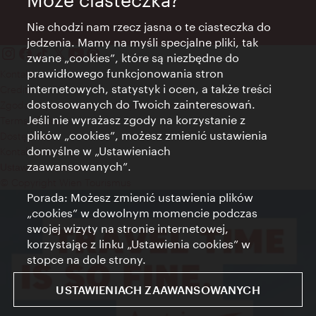
Może ciasteczka?
Nie chodzi nam rzecz jasna o te ciasteczka do
jedzenia. Mamy na myśli specjalne pliki, tak
zwane „cookies”, które są niezbędne do
prawidłowego funkcjonowania stron
Kontakt
internetowych, statystyk i ocen, a także treści
Credits
dostosowanych do Twoich zainteresowań.
Zgoda na przetwarzanie danych osobowych
Jeśli nie wyrażasz zgody na korzystanie z
Terms of Use
plików „cookies”, możesz zmienić ustawienia
Dostępność
domyślne w „Ustawieniach
Kontakt prasowy
zaawansowanych”.
Ustawienia cookies
© Copyright Wien Tourismus
Porada: Możesz zmienić ustawienia plików
„cookies” w dowolnym momencie podczas
swojej wizyty na stronie internetowej,
korzystając z linku „Ustawienia cookies” w
stopce na dole strony.
USTAWIENIACH ZAAWANSOWANYCH