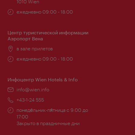
1010 Wien
Часы
ежедневно 09:00 - 18:00
работы:
Центр туристической информации
Аэропорт Вена
Расположение:
в зале прилетов
Часы
ежедневно 09:00 - 18:00
работы:
Инфоцентр Wien Hotels & Info
Эл.
info@wien.info
почта:
Телефон:
+43-1-24 555
Часы
понеде́льник-пя́тница с 9:00 до
работы:
17:00
Закрыто в праздничные дни