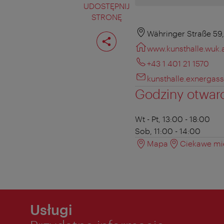
UDOSTĘPNIJ
STRONĘ
Podziel
Währinger Straße 59, 
stronę
www.kunsthalle.wuk.
+43 1 401 21 1570
kunsthalle.exnergas
Godziny otwar
Wt - Pt, 13:00 - 18:00
Sob, 11:00 - 14:00
Mapa
Ciekawe mie
Usługi