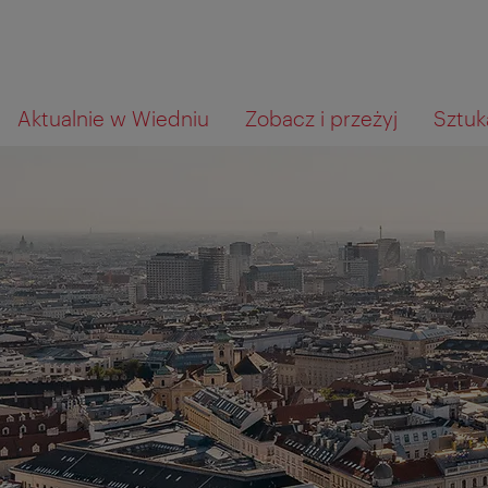
Przejdź
Przejdź
Czego
Aktualnie w Wiedniu
Zobacz i przeżyj
Sztuka
do
do
szukasz?
nawigacji
treści