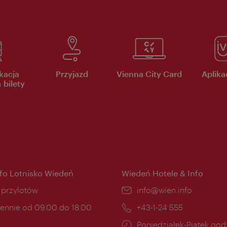
kacja
Przyjazd
Vienna City Card
Aplikac
 bilety
nfo Lotnisko Wiedeń
Wiedeń Hotele & Info
ce:
i przylotów
E-
info@wien.info
mail:
ny
ennie od 09.00 do 18.00
Telefon:
+43-1-24 555
cia:
Godziny
Poniedziałek-Piątek godz