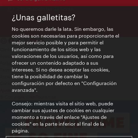
Información las 24 horas
¿Unas galletitas?
No queremos darle la lata. Sin embargo, las
cookies son necesarias para proporcionarte el
mejor servicio posible y para permitir el
funcionamiento de los sitios web y las
Contacto
valoraciones de los usuarios, así como para
Aviso legal
ofrecer un contenido adaptado a sus
Política de privacidad de datos
intereses. Si no desea aceptar las cookies,
Terms of Use
tiene la posibilidad de cambiar la
Accesibilidad
configuración por defecto en "Configuración
Contacto para la prensa
avanzada".
Ajustes de cookie
© Copyright WienTourismus
Consejo: mientras visita el sitio web, puede
cambiar sus ajustes de cookies en cualquier
momento a través del enlace "Ajustes de
cookies" en la parte inferior al final de la
página.