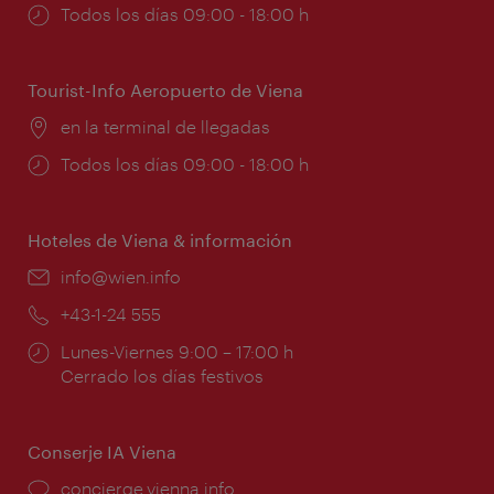
Horarios
Todos los días 09:00 - 18:00 h
de
apertura:
Tourist-Info Aeropuerto de Viena
Lugar:
en la terminal de llegadas
Horarios
Todos los días 09:00 - 18:00 h
de
apertura:
Hoteles de Viena & información
e-
info@wien.info
mail:
Teléfono:
+43-1-24 555
Horarios
Lunes-Viernes 9:00 – 17:00 h
de
Cerrado los días festivos
apertura:
Conserje IA Viena
concierge.vienna.info