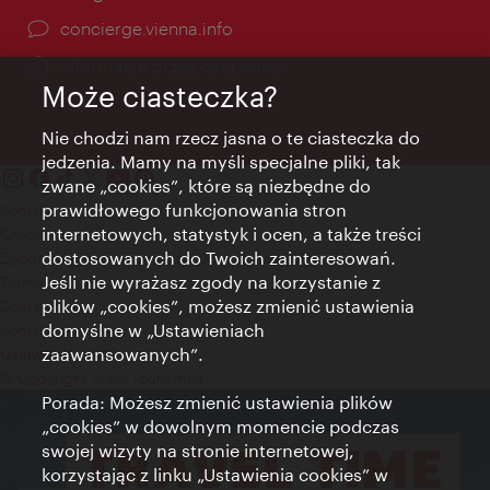
concierge.vienna.info
Informacje przez całą dobę
Może ciasteczka?
Nie chodzi nam rzecz jasna o te ciasteczka do
jedzenia. Mamy na myśli specjalne pliki, tak
zwane „cookies”, które są niezbędne do
prawidłowego funkcjonowania stron
Kontakt
internetowych, statystyk i ocen, a także treści
Credits
dostosowanych do Twoich zainteresowań.
Zgoda na przetwarzanie danych osobowych
Jeśli nie wyrażasz zgody na korzystanie z
Terms of Use
plików „cookies”, możesz zmienić ustawienia
Dostępność
domyślne w „Ustawieniach
Kontakt prasowy
zaawansowanych”.
Ustawienia cookies
© Copyright Wien Tourismus
Porada: Możesz zmienić ustawienia plików
„cookies” w dowolnym momencie podczas
swojej wizyty na stronie internetowej,
korzystając z linku „Ustawienia cookies” w