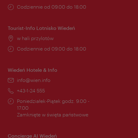
Godziny
Codziennie od 09.00 do 18.00
otwarcia:
Tourist-Info Lotnisko Wiedeń
Miejsce:
w hali przylotów
Godziny
Codziennie od 09.00 do 18.00
otwarcia:
Wiedeń Hotele & Info
E-
info@wien.info
mail:
Telefon:
+43-1-24 555
Godziny
Poniedziałek-Piątek godz. 9.00 -
otwarcia:
17.00
Zamknięte w święta państwowe
Concierge AI Wiedeń