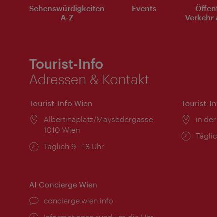
Sehenswürdigkeiten
Events
Öffen
A-Z
Verkehr 
Tourist-Info
Adressen & Kontakt
Tourist-Info Wien
Tourist-I
Ort:
Albertinaplatz/Maysedergasse
Ort:
in der
1010 Wien
Öffnu
Täglic
Öffnungszeiten:
Täglich 9 - 18 Uhr
AI Concierge Wien
Ort:
concierge.wien.info
Öffnungszeiten:
Informationen rund um die Uhr