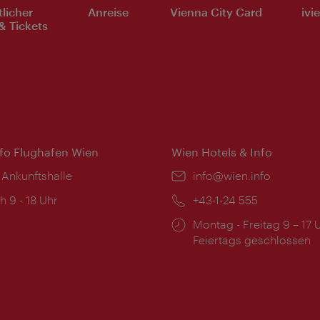
tlicher
Anreise
Vienna City Card
ivi
& Tickets
nfo Flughafen Wien
Wien Hotels & Info
 Ankunftshalle
Email:
info@wien.info
ngszeiten:
h 9 - 18 Uhr
Telefon:
+43-1-24 555
Öffnungszeiten:
Montag - Freitag 9 – 17 
Feiertags geschlossen