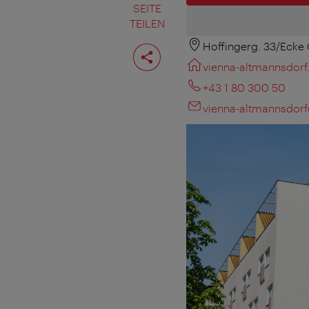
SEITE
TEILEN
Hoffingerg. 33/Ecke
Seite
teilen
vienna-altmannsdorf
+43 1 80 300 50
vienna-altmannsdor