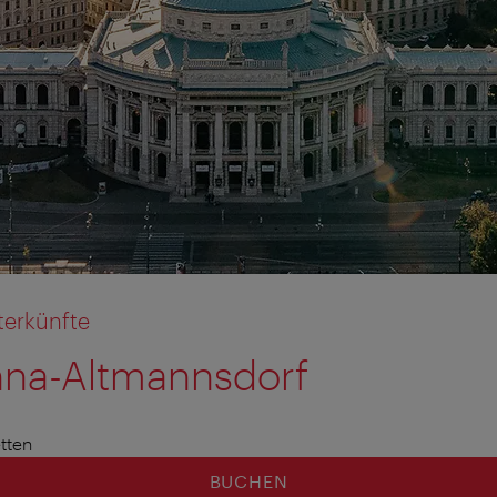
terkünfte
nna-Altmannsdorf
tion anzeigen
tion ausblenden
tten
BUCHEN