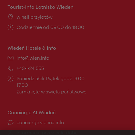
Tourist-Info Lotnisko Wiedeń
Miejsce:
w hali przylotów
Godziny
Codziennie od 09.00 do 18.00
otwarcia:
Wiedeń Hotele & Info
E-
info@wien.info
mail:
Telefon:
+43-1-24 555
Godziny
Poniedziałek-Piątek godz. 9.00 -
otwarcia:
17.00
Zamknięte w święta państwowe
Concierge AI Wiedeń
concierge.vienna.info
Informacje przez całą dobę