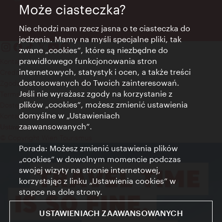
Może ciasteczka?
Nie chodzi nam rzecz jasna o te ciasteczka do
jedzenia. Mamy na myśli specjalne pliki, tak
zwane „cookies”, które są niezbędne do
prawidłowego funkcjonowania stron
Kontakt
internetowych, statystyk i ocen, a także treści
Credits
dostosowanych do Twoich zainteresowań.
Zgoda na przetwarzanie danych osobowych
Jeśli nie wyrażasz zgody na korzystanie z
Terms of Use
plików „cookies”, możesz zmienić ustawienia
Dostępność
domyślne w „Ustawieniach
Kontakt prasowy
zaawansowanych”.
Ustawienia cookies
© Copyright Wien Tourismus
Porada: Możesz zmienić ustawienia plików
„cookies” w dowolnym momencie podczas
swojej wizyty na stronie internetowej,
korzystając z linku „Ustawienia cookies” w
stopce na dole strony.
USTAWIENIACH ZAAWANSOWANYCH