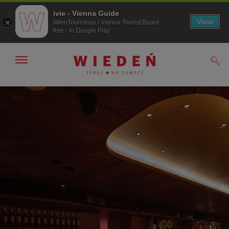
ivie - Vienna Guide
View
WienTourismus / Vienna Tourist Board
free - In Google Play
Pokaż/ukryj
Szuk
nawigację
Przejdź
Przejdź
do
do
nawigacji
treści