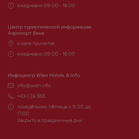
Часы
ежедневно 09:00 - 18:00
работы:
Центр туристической информации
Аэропорт Вена
Расположение:
в зале прилетов
Часы
ежедневно 09:00 - 18:00
работы:
Инфоцентр Wien Hotels & Info
Эл.
info@wien.info
почта:
Телефон:
+43-1-24 555
Часы
понеде́льник-пя́тница с 9:00 до
работы:
17:00
Закрыто в праздничные дни