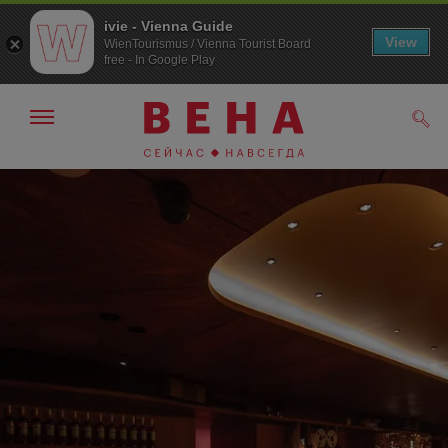
ivie - Vienna Guide
View
WienTourismus / Vienna Tourist Board
free - In Google Play
Показать/
Поис
скрыть
панель
навигации
К
К
навигации
содержанию