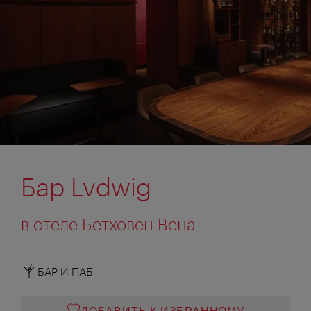
Бар Lvdwig
в отеле Бетховен Вена
БАР И ПАБ