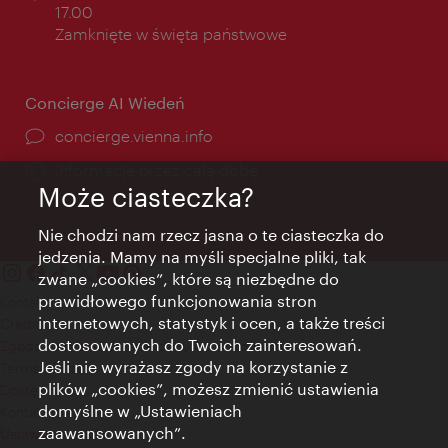
otwarcia:
17.00
Zamknięte w święta państwowe
Concierge AI Wiedeń
concierge.vienna.info
Informacje przez całą dobę
Może ciasteczka?
Nie chodzi nam rzecz jasna o te ciasteczka do
jedzenia. Mamy na myśli specjalne pliki, tak
zwane „cookies”, które są niezbędne do
prawidłowego funkcjonowania stron
Kontakt
internetowych, statystyk i ocen, a także treści
Credits
dostosowanych do Twoich zainteresowań.
Zgoda na przetwarzanie danych osobowych
Jeśli nie wyrażasz zgody na korzystanie z
Terms of Use
plików „cookies”, możesz zmienić ustawienia
Dostępność
domyślne w „Ustawieniach
Kontakt prasowy
zaawansowanych”.
Ustawienia cookies