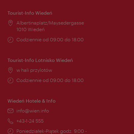
Tourist-Info Wiedeń
Miejsce:
Albertinaplatz/Maysedergasse
1010 Wiedeń
Godziny
Codziennie od 09.00 do 18.00
otwarcia:
Tourist-Info Lotnisko Wiedeń
Miejsce:
w hali przylotów
Godziny
Codziennie od 09.00 do 18.00
otwarcia:
Wiedeń Hotele & Info
E-
info@wien.info
mail:
Telefon:
+43-1-24 555
Godziny
Poniedziałek-Piątek godz. 9.00 -