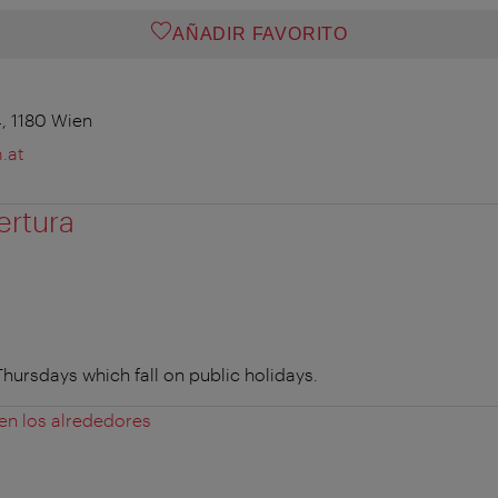
AÑADIR FAVORITO
, 1180 Wien
.at
ertura
ursdays which fall on public holidays.
 en los alrededores