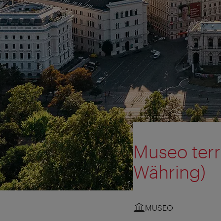
Museo terr
Währing)
MUSEO