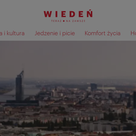
 i kultura
Jedzenie i picie
Komfort życia
H
Pokaż na mapie wyniki wyszu