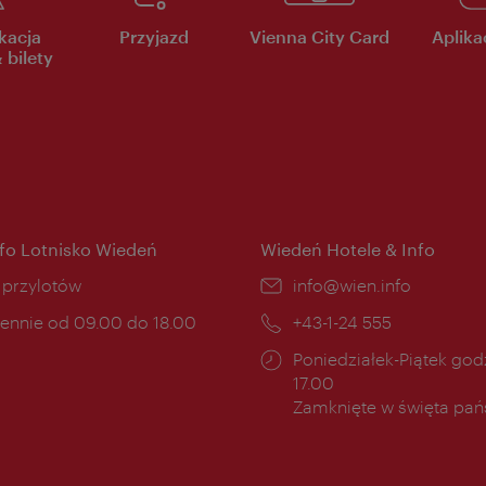
kacja
Przyjazd
Vienna City Card
Aplikac
 bilety
nfo Lotnisko Wiedeń
Wiedeń Hotele & Info
ce:
i przylotów
E-
info@wien.info
mail:
ny
ennie od 09.00 do 18.00
Telefon:
+43-1-24 555
cia:
Godziny
Poniedziałek-Piątek godz
otwarcia:
17.00
Zamknięte w święta pa