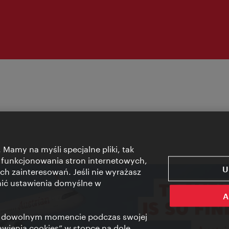
 Mamy na myśli specjalne pliki, tak
 funkcjonowania stron internetowych,
U
ch zainteresowań. Jeśli nie wyrażasz
nić ustawienia domyślne w
A
 w dowolnym momencie podczas swojej
tawienia cookies” w stopce na dole