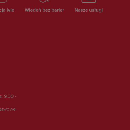
ja ivie
Wiedeń bez barier
Nasze usługi
. 9.00 -
ństwowe