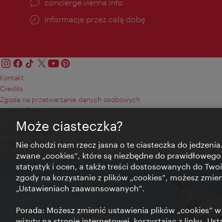
concierge.vienna.info
Informacje przez całą dobę
Kontakt
Credits
Zgoda na przetwarzanie danych osobowych
Terms of Use
Dostępność
Może ciasteczka?
Kontakt prasowy
Ustawienia cookies
Nie chodzi nam rzecz jasna o te ciasteczka do jedzenia.
© Copyright Wien Tourismus
zwane „cookies”, które są niezbędne do prawidłowego
statystyk i ocen, a także treści dostosowanych do Twoi
zgody na korzystanie z plików „cookies”, możesz zmie
„Ustawieniach zaawansowanych”.
Porada: Możesz zmienić ustawienia plików „cookies”
wizyty na stronie internetowej, korzystając z linku „Us