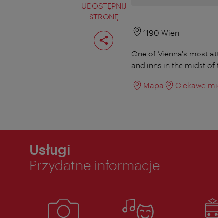
UDOSTĘPNIJ
STRONĘ
Podziel
1190 Wien
stronę
One of Vienna's most at
and inns in the midst of
Mapa
Ciekawe mie
Usługi
Przydatne informacje