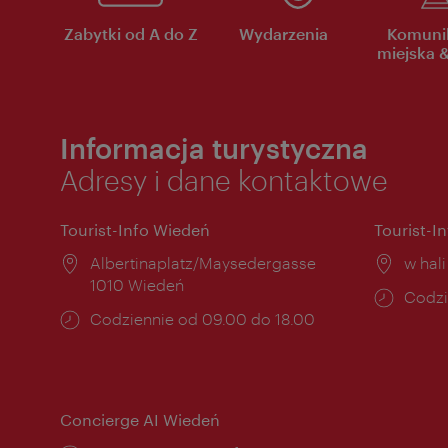
Zabytki od A do Z
Wydarzenia
Komuni
miejska &
Informacja turystyczna
Adresy i dane kontaktowe
Tourist-Info Wiedeń
Tourist-I
Miejsce:
Albertinaplatz/Maysedergasse
Miejs
w hal
1010 Wiedeń
Godzi
Codzi
Godziny
Codziennie od 09.00 do 18.00
otwar
otwarcia:
Concierge AI Wiedeń