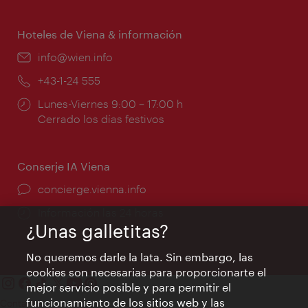
de
apertura:
Hoteles de Viena & información
e-
info@wien.info
mail:
Teléfono:
+43-1-24 555
Horarios
Lunes-Viernes 9:00 – 17:00 h
de
Cerrado los días festivos
apertura:
Conserje IA Viena
concierge.vienna.info
Información las 24 horas
¿Unas galletitas?
No queremos darle la lata. Sin embargo, las
cookies son necesarias para proporcionarte el
mejor servicio posible y para permitir el
funcionamiento de los sitios web y las
Contacto