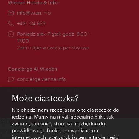
Wiedeń Hotele & Info
E-
info@wien.info
mail:
Telefon:
+43-1-24 555
Godziny
Poniedziałek-Piątek godz. 9.00 -
otwarcia:
17.00
Zamknięte w święta państwowe
Concierge AI Wiedeń
concierge.vienna.info
Informacje przez całą dobę
Może ciasteczka?
Nie chodzi nam rzecz jasna o te ciasteczka do
jedzenia. Mamy na myśli specjalne pliki, tak
zwane „cookies”, które są niezbędne do
prawidłowego funkcjonowania stron
Kontakt
internetowych, statystyk i ocen, a także treści
Credits