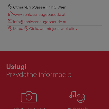
Otmar-Brix-Gasse 1, 1110 Wien
www.schlossneugebaeude.at
info@schlossneugebaeude.at
Mapa
Ciekawe miejsca w okolicy
Usługi
Przydatne informacje
Zabytki od A do Z
Wydarzenia